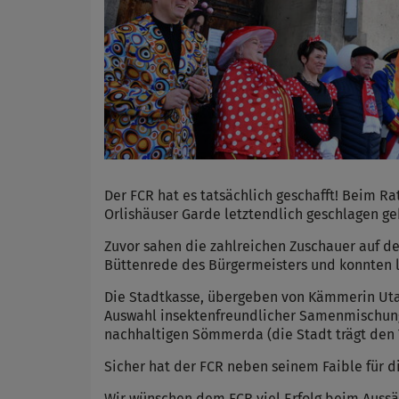
Der FCR hat es tatsächlich geschafft! Beim R
Orlishäuser Garde letztendlich geschlagen g
Zuvor sahen die zahlreichen Zuschauer auf 
Büttenrede des Bürgermeisters und konnten li
Die Stadtkasse, übergeben von Kämmerin Uta 
Auswahl insektenfreundlicher Samenmischunge
nachhaltigen Sömmerda (die Stadt trägt den 
Sicher hat der FCR neben seinem Faible für d
Wir wünschen dem FCR viel Erfolg beim Aussä