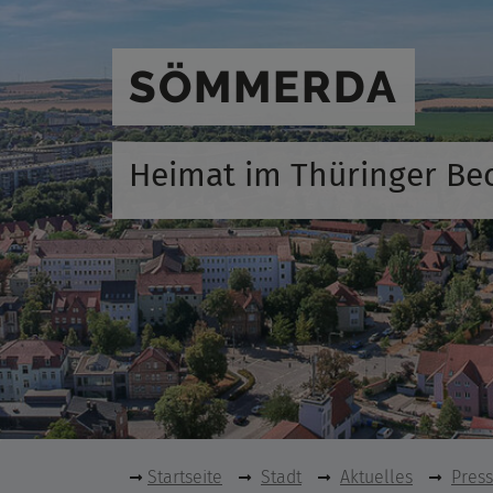
SÖMMERDA
Heimat im Thüringer Be
Startseite
Stadt
Aktuelles
Pres