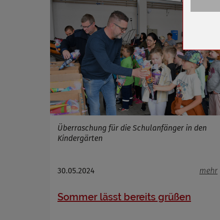
Anbieter
Zweck
Cookie 
Cookie La
Name
Anbieter
Zweck
Überraschung für die Schulanfänger in den
Cookie 
Kindergärten
Cookie La
30.05.2024
mehr
Name
Sommer lässt bereits grüßen
Anbieter
Zweck