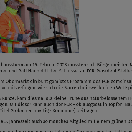
athaussturm am 16. Februar 2023 mussten sich Bürgermeister, 
eben und Ralf Hauboldt den Schlüssel an FCR-Präsident Steffe
dem Obermarkt ein bunt gemixtes Programm des FCR gemeinsa
ve mitverfolgen, wie sich die Narren bei zwei kleinen Wettsp
Kunze, kam diesmal als kleine Truhe aus naturbelassenem Ho
n. Mit dieser kann auch der FCR - ob ausgesät in Töpfen, Ba
Titel Global nachhaltige Kommune) beitragen.
ie 5. Jahreszeit auch so manches Mitglied mit einem grünen 
en und für seine noch anstehenden Faschingsverstanstaltunge