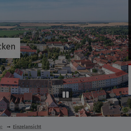
cken
se
Einzelansicht