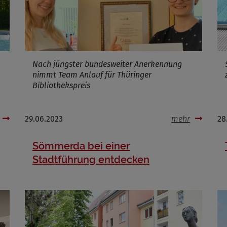
Cookies die bei der Verwendung von OpenWeatherAPI gesetzt werden
Nach jüngster bundesweiter Anerkennung
nimmt Team Anlauf für Thüringer
Name
Bibliothekspreis
ufzeit
Infos schließen
29.06.2023
mehr
28
Sömmerda bei einer
Stadtführung entdecken