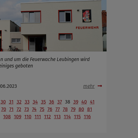
In und um die Feuerwache Leubingen wird
einiges geboten
.06.2023
mehr
30
31
32
33
34
35
36
37
38
39
40
41
70
71
72
73
74
75
76
77
78
79
80
81
108
109
110
111
112
113
114
115
116