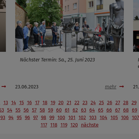
Nächster Termin: Sa., 25. Juni 2023
23.06.2023
mehr
21
2
13
14
15
16
17
18
19
20
21
22
23
24
25
26
27
28
29
53
54
55
56
57
58
59
60
61
62
63
64
65
66
67
68
69
93
94
95
96
97
98
99
100
101
102
103
104
105
106
107
117
118
119
120
nächste