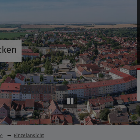
cken
se
Einzelansicht