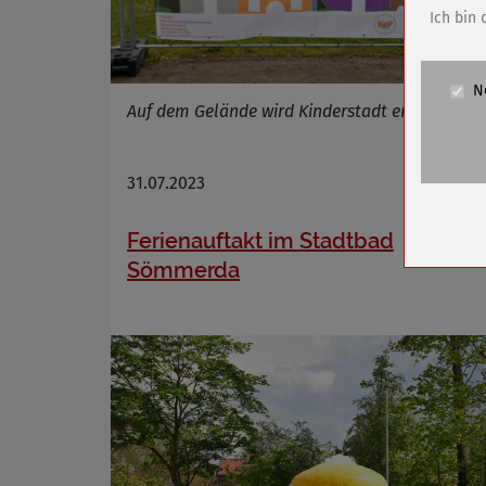
Anbieter
Ich bin 
Zweck
Cookie 
N
Cookie La
Auf dem Gelände wird Kinderstadt errichtet
Name
Anbieter
31.07.2023
mehr
Zweck
Ferienauftakt im Stadtbad
Cookie 
Cookie La
Sömmerda
Name
Anbieter
Zweck
Cookie 
Cookie La