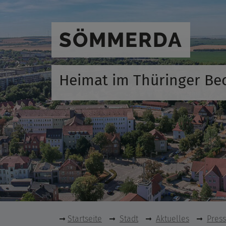
SÖMMERDA
Heimat im Thüringer Be
Startseite
Stadt
Aktuelles
Pres