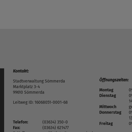
Kontakt:
Öffnungszeiten:
Stadtverwaltung Sömmerda
Marktplatz 3-4
Montag
0
99610 Sömmerda
Dienstag
0
1
Leitweg ID: 16068051-0001-68
Mittwoch
g
Donnerstag
0
1
Telefon:
(03634) 350-0
Freitag
0
Fax:
(03634) 621477