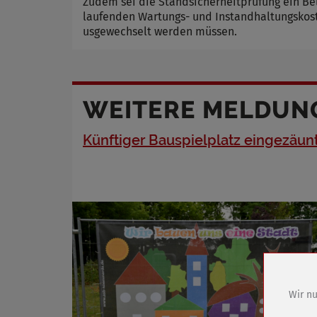
Zudem sei die Standsicherheitprüfung ein Bel
laufenden Wartungs- und Instandhaltungskoste
usgewechselt werden müssen.
WEITERE MELDUN
Künftiger Bauspielplatz eingezäun
Wir nu
Name