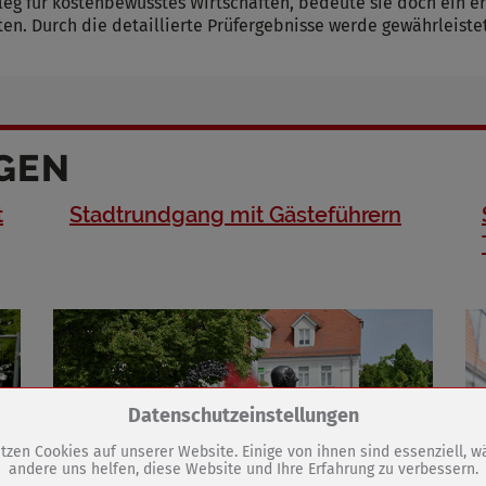
eg für kostenbewusstes Wirtschaften, bedeute sie doch ein e
n. Durch die detaillierte Prüfergebnisse werde gewährleistet
GEN
t
Stadtrundgang mit Gästeführern
Zum Betrieb der Seite notwendige Cookies / Drittanbieter:
Datenschutzeinstellungen
tzen Cookies auf unserer Website. Einige von ihnen sind essenziell, 
andere uns helfen, diese Website und Ihre Erfahrung zu verbessern.
PHP Session Cookie