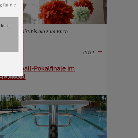
g für die
Info
Von Souvenirs bis hin zum Buch
.07.2023
mehr
n
Wasserball-Pokalfinale im
Stadtbad