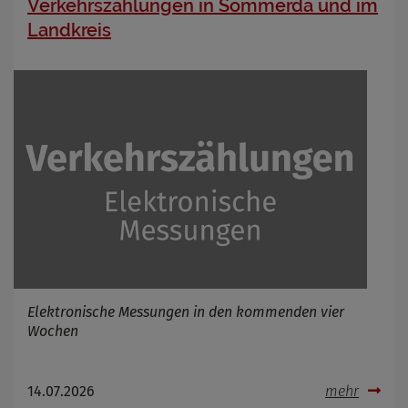
Name
Cookies die bei der Verwendung von
Verkehrszählungen in Sömmerda und im
OpenWeatherAPI gesetzt werden
Landkreis
Anbieter
Zweck
Cookie Name
Cookie Laufzeit
Infos schließen
Elektronische Messungen in den kommenden vier
Wochen
14.07.2026
mehr