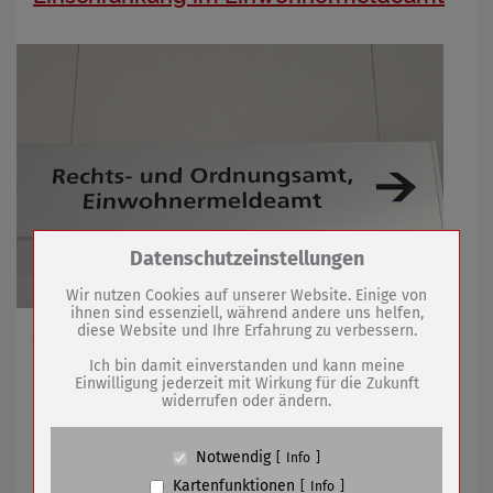
Zum Betrieb der Seite notwendige Cookies /
Datenschutzeinstellungen
Drittanbieter:
Wir nutzen Cookies auf unserer Website. Einige von
ihnen sind essenziell, während andere uns helfen,
diese Website und Ihre Erfahrung zu verbessern.
Am 04.08.2026 für einen Tag gültig
Name
PHP Session Cookie
Anbieter
Eigentümer dieser Website (Wenko-
Ich bin damit einverstanden und kann meine
Wenselaar GmbH & Co. KG)
Einwilligung jederzeit mit Wirkung für die Zukunft
widerrufen oder ändern.
Zweck
Absicherung Kontaktformular / SPAM
28.07.2026
mehr
Schutz
Cookie Name
PHPSESSID, fe_typo_user
Notwendig
Info
Bürgerinnen und Bürger können Ideen
Cookie Laufzeit
undefined
Kartenfunktionen
Info