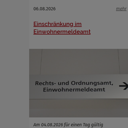
Name
Anbieter
06.08.2026
mehr
Zweck
Cookie 
Einschränkung im
Cookie La
Einwohnermeldeamt
Am 04.08.2026 für einen Tag gültig