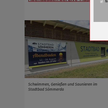
N
Cookie La
Name
Anbieter
Zweck
Cookie 
Cookie La
Name
Anbieter
Zweck
Cookie 
Schwimmen, Genießen und Saunieren im
Cookie La
Stadtbad Sömmerda