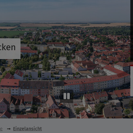
cken
se
Einzelansicht