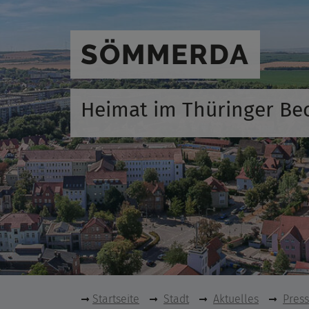
SÖMMERDA
Heimat im Thüringer Be
Startseite
Stadt
Aktuelles
Pres