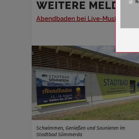
WEITERE MELDUN
N
Cookie La
Abendbaden bei Live-Musik
Name
Anbieter
Zweck
Cookie 
Cookie La
Name
Anbieter
Zweck
Cookie 
Cookie La
Schwimmen, Genießen und Saunieren im
Stadtbad Sömmerda