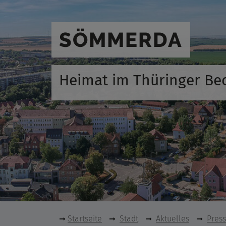
SÖMMERDA
Heimat im Thüringer Be
Startseite
Stadt
Aktuelles
Pres