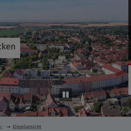
cken
se
Einzelansicht