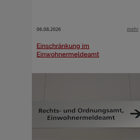
Name
Anbieter
Zweck
Cookie 
06.08.2026
mehr
Cookie La
Einschränkung im
Einwohnermeldeamt