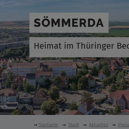
SÖMMERDA
Heimat im Thüringer Be
Startseite
Stadt
Aktuelles
Pres