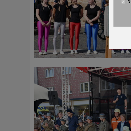
N
Cookie La
Name
Anbieter
Zweck
Cookie 
Cookie La
Name
Anbieter
Zweck
Cookie 
Cookie La