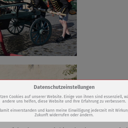
Zum Betrieb der Seite notwendige Cookies / Drittanbieter:
Datenschutzeinstellungen
tzen Cookies auf unserer Website. Einige von ihnen sind essenziell, 
andere uns helfen, diese Website und Ihre Erfahrung zu verbessern.
PHP Session Cookie
Eigentümer dieser Website (Wenko-Wenselaar GmbH & Co. KG)
damit einverstanden und kann meine Einwilligung jederzeit mit Wirkun
Zukunft widerrufen oder ändern.
Absicherung Kontaktformular / SPAM Schutz
Name
PHPSESSID, fe_typo_user