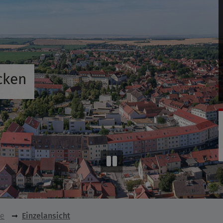
cken
se
Einzelansicht