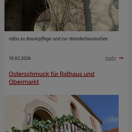
Name
Cookies die bei der Verwendung von
OpenWeatherAPI gesetzt werden
Anbieter
Zweck
Infos zu Baumpflege und zur Wanderbaumallee
Cookie Name
Cookie Laufzeit
10.03.2026
mehr
Infos schließen
Osterschmuck für Rathaus und
Obermarkt