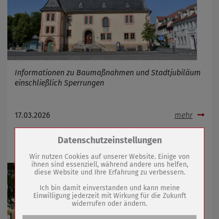
Informationen zu Baumaßnahmen und Stadtjubiläum
einschließlich Sperrungen
17.03.2026
mehr
Zum Betrieb der Seite notwendige Cookies /
Datenschutzeinstellungen
Gedenken an Märzgefallene
Drittanbieter:
Wir nutzen Cookies auf unserer Website. Einige von
ihnen sind essenziell, während andere uns helfen,
diese Website und Ihre Erfahrung zu verbessern.
Name
PHP Session Cookie
Anbieter
Eigentümer dieser Website (Wenko-
Ich bin damit einverstanden und kann meine
Wenselaar GmbH & Co. KG)
Einwilligung jederzeit mit Wirkung für die Zukunft
widerrufen oder ändern.
Zweck
Absicherung Kontaktformular / SPAM
Schutz