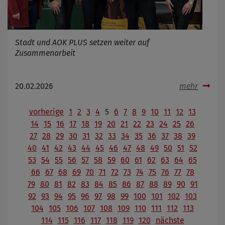
Stadt und AOK PLUS setzen weiter auf
Zusammenarbeit
20.02.2026
mehr
vorherige
1
2
3
4
5
6
7
8
9
10
11
12
13
14
15
16
17
18
19
20
21
22
23
24
25
26
27
28
29
30
31
32
33
34
35
36
37
38
39
40
41
42
43
44
45
46
47
48
49
50
51
52
53
54
55
56
57
58
59
60
61
62
63
64
65
66
67
68
69
70
71
72
73
74
75
76
77
78
79
80
81
82
83
84
85
86
87
88
89
90
91
92
93
94
95
96
97
98
99
100
101
102
103
104
105
106
107
108
109
110
111
112
113
114
115
116
117
118
119
120
nächste