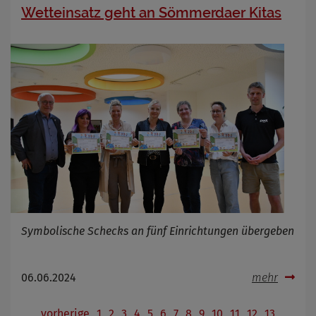
Wetteinsatz geht an Sömmerdaer Kitas
Symbolische Schecks an fünf Einrichtungen übergeben
06.06.2024
mehr
vorherige
1
2
3
4
5
6
7
8
9
10
11
12
13