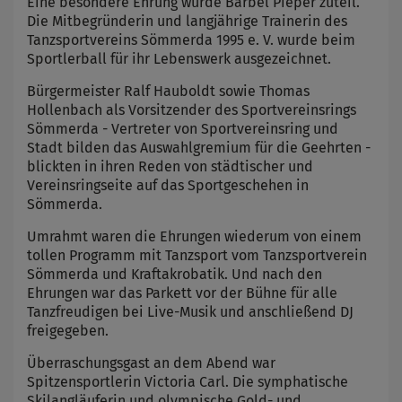
Eine besondere Ehrung wurde Bärbel Pieper zuteil.
Die Mitbegründerin und langjährige Trainerin des
Tanzsportvereins Sömmerda 1995 e. V. wurde beim
Sportlerball für ihr Lebenswerk ausgezeichnet.
Bürgermeister Ralf Hauboldt sowie Thomas
Hollenbach als Vorsitzender des Sportvereinsrings
Sömmerda - Vertreter von Sportvereinsring und
Stadt bilden das Auswahlgremium für die Geehrten -
blickten in ihren Reden von städtischer und
Vereinsringseite auf das Sportgeschehen in
Sömmerda.
Umrahmt waren die Ehrungen wiederum von einem
tollen Programm mit Tanzsport vom Tanzsportverein
Sömmerda und Kraftakrobatik. Und nach den
Ehrungen war das Parkett vor der Bühne für alle
Tanzfreudigen bei Live-Musik und anschließend DJ
freigegeben.
Überraschungsgast an dem Abend war
Spitzensportlerin Victoria Carl. Die symphatische
Skilangläuferin und olympische Gold- und