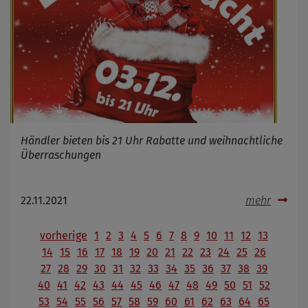
Händler bieten bis 21 Uhr Rabatte und weihnachtliche
Überraschungen
22.11.2021
mehr
vorherige
1
2
3
4
5
6
7
8
9
10
11
12
13
14
15
16
17
18
19
20
21
22
23
24
25
26
27
28
29
30
31
32
33
34
35
36
37
38
39
40
41
42
43
44
45
46
47
48
49
50
51
52
53
54
55
56
57
58
59
60
61
62
63
64
65