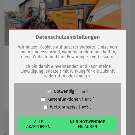
Zum Betrieb der Seite notwendige Cookies /
Datenschutzeinstellungen
Drittanbieter:
Wir nutzen Cookies auf unserer Website. Einige von
ihnen sind essenziell, während andere uns helfen,
Arbeiten im Rohrhammerweg neigen sich dem Ende zu
diese Website und Ihre Erfahrung zu verbessern.
Name
PHP Session Cookie
Anbieter
Eigentümer dieser Website (Wenko-
Ich bin damit einverstanden und kann meine
Wenselaar GmbH & Co. KG)
Einwilligung jederzeit mit Wirkung für die Zukunft
02.12.2021
mehr
widerrufen oder ändern.
Zweck
Absicherung Kontaktformular / SPAM
Schutz
Cookie Name
PHPSESSID, fe_typo_user
Pflanzaktion der „Bäume für Sömmerda“
Notwendig
Info
Cookie Laufzeit
undefined
für 2021 abgeschlossen
Kartenfunktionen
Info
Wetteranzeige
Info
Name
Cookiespeicherung Entscheidungscookie
Anbieter
Eigentümer dieser Website (Wenko-
Wenselaar GmbH & Co. KG)
ALLE
NUR NOTWENDIGE
AKZEPTIEREN
ERLAUBEN
Zweck
Speichert die Einstellungen der Besucher
bezüglich der Speicherung von Cookies.