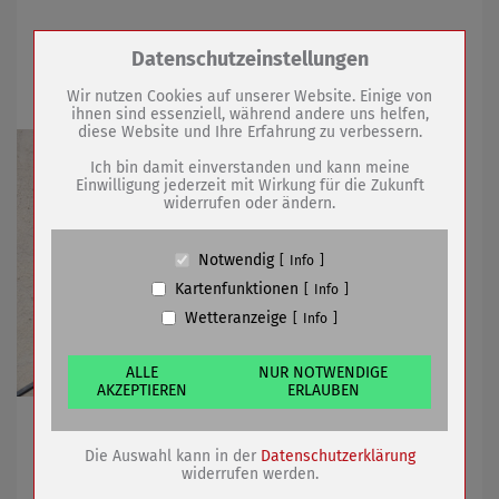
Einwohnerversammlung am 09.
Zum Betrieb der Seite notwendige Cookies /
Datenschutzeinstellungen
Drittanbieter:
September
Wir nutzen Cookies auf unserer Website. Einige von
ihnen sind essenziell, während andere uns helfen,
diese Website und Ihre Erfahrung zu verbessern.
Name
PHP Session Cookie
Anbieter
Eigentümer dieser Website (Wenko-
Ich bin damit einverstanden und kann meine
Wenselaar GmbH & Co. KG)
Einwilligung jederzeit mit Wirkung für die Zukunft
widerrufen oder ändern.
Zweck
Absicherung Kontaktformular / SPAM
Schutz
Cookie Name
PHPSESSID, fe_typo_user
Notwendig
Info
Cookie Laufzeit
undefined
Kartenfunktionen
Info
Wetteranzeige
Info
Name
Cookiespeicherung Entscheidungscookie
Anbieter
Eigentümer dieser Website (Wenko-
Wenselaar GmbH & Co. KG)
ALLE
NUR NOTWENDIGE
AKZEPTIEREN
ERLAUBEN
Zweck
Speichert die Einstellungen der Besucher
bezüglich der Speicherung von Cookies.
Bürgermeister informiert, Bürger können Anfragen
Cookie Name
dywc
stellen
Die Auswahl kann in der
Datenschutzerklärung
Cookie Laufzeit
1 Jahr
widerrufen werden.