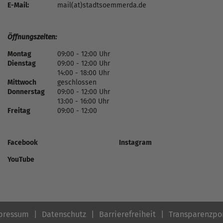
E-Mail:
mail(at)stadtsoemmerda.de
Öffnungszeiten:
Montag
09:00 - 12:00 Uhr
Dienstag
09:00 - 12:00 Uhr
14:00 - 18:00 Uhr
Mittwoch
geschlossen
Donnerstag
09:00 - 12:00 Uhr
13:00 - 16:00 Uhr
Freitag
09:00 - 12:00
Facebook
Instagram
YouTube
pressum
Datenschutz
Barrierefreiheit
Transparenzpo