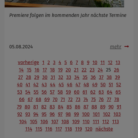
Premiere folgen im kommenden Jahr nächste Termine
05.08.2024
mehr
vorherige
1
2
3
4
5
6
7
8
9
10
11
12
13
14
15
16
17
18
19
20
21
22
23
24
25
26
27
28
29
30
31
32
33
34
35
36
37
38
39
40
41
42
43
44
45
46
47
48
49
50
51
52
53
54
55
56
57
58
59
60
61
62
63
64
65
66
67
68
69
70
71
72
73
74
75
76
77
78
79
80
81
82
83
84
85
86
87
88
89
90
91
92
93
94
95
96
97
98
99
100
101
102
103
104
105
106
107
108
109
110
111
112
113
114
115
116
117
118
119
120
nächste