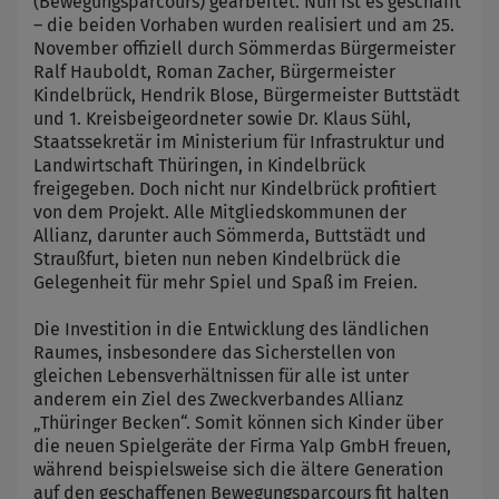
(Bewegungsparcours) gearbeitet. Nun ist es geschafft
– die beiden Vorhaben wurden realisiert und am 25.
November offiziell durch Sömmerdas Bürgermeister
Ralf Hauboldt, Roman Zacher, Bürgermeister
Kindelbrück, Hendrik Blose, Bürgermeister Buttstädt
und 1. Kreisbeigeordneter sowie Dr. Klaus Sühl,
Staatssekretär im Ministerium für Infrastruktur und
Landwirtschaft Thüringen, in Kindelbrück
freigegeben. Doch nicht nur Kindelbrück profitiert
von dem Projekt. Alle Mitgliedskommunen der
Allianz, darunter auch Sömmerda, Buttstädt und
Straußfurt, bieten nun neben Kindelbrück die
Gelegenheit für mehr Spiel und Spaß im Freien.
Die Investition in die Entwicklung des ländlichen
Raumes, insbesondere das Sicherstellen von
gleichen Lebensverhältnissen für alle ist unter
anderem ein Ziel des Zweckverbandes Allianz
„Thüringer Becken“. Somit können sich Kinder über
die neuen Spielgeräte der Firma Yalp GmbH freuen,
während beispielsweise sich die ältere Generation
auf den geschaffenen Bewegungsparcours fit halten