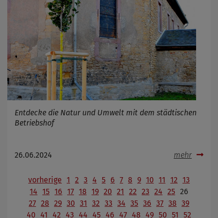
Entdecke die Natur und Umwelt mit dem städtischen
Betriebshof
26.06.2024
mehr
vorherige
1
2
3
4
5
6
7
8
9
10
11
12
13
14
15
16
17
18
19
20
21
22
23
24
25
26
27
28
29
30
31
32
33
34
35
36
37
38
39
40
41
42
43
44
45
46
47
48
49
50
51
52