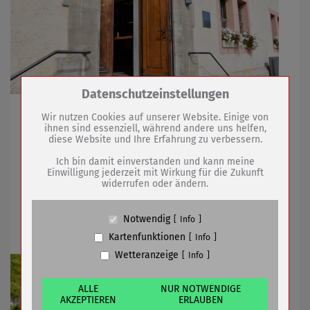
Zum Betrieb der Seite notwendige Cookies /
Datenschutzeinstellungen
Drittanbieter:
Erste Arbeitsgespräche mit neuer
Wir nutzen Cookies auf unserer Website. Einige von
Ortsteilbürgermeisterin und neuen
ihnen sind essenziell, während andere uns helfen,
diese Website und Ihre Erfahrung zu verbessern.
Ortsteilbürgermeistern
Name
PHP Session Cookie
Anbieter
Eigentümer dieser Website (Wenko-
Ich bin damit einverstanden und kann meine
Wenselaar GmbH & Co. KG)
Einwilligung jederzeit mit Wirkung für die Zukunft
widerrufen oder ändern.
Zweck
Absicherung Kontaktformular / SPAM
23.07.2024
mehr
Schutz
Cookie Name
PHPSESSID, fe_typo_user
Notwendig
Info
Teilnehmer am Ernteumzug gesucht
Cookie Laufzeit
undefined
Kartenfunktionen
Info
Wetteranzeige
Info
Name
Cookiespeicherung Entscheidungscookie
Anbieter
Eigentümer dieser Website (Wenko-
Wenselaar GmbH & Co. KG)
ALLE
NUR NOTWENDIGE
AKZEPTIEREN
ERLAUBEN
Zweck
Speichert die Einstellungen der Besucher