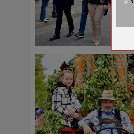
N
Cookie La
Name
Anbieter
Zweck
Cookie 
Cookie La
Name
Anbieter
Zweck
Cookie 
Cookie La