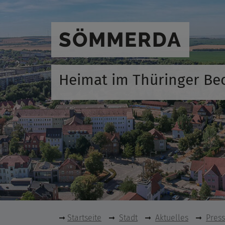
SÖMMERDA
Heimat im Thüringer Be
Startseite
Stadt
Aktuelles
Pres