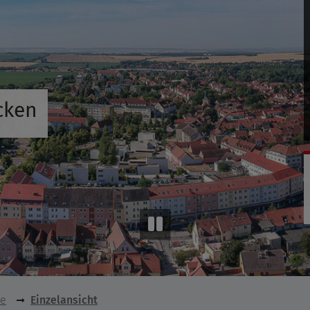
cken
se
Einzelansicht