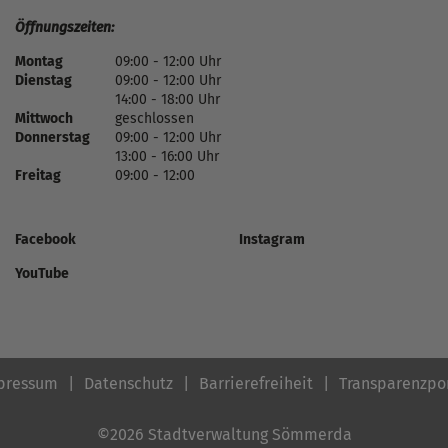
Öffnungszeiten:
Montag
09:00 - 12:00 Uhr
Dienstag
09:00 - 12:00 Uhr
14:00 - 18:00 Uhr
Mittwoch
geschlossen
Donnerstag
09:00 - 12:00 Uhr
13:00 - 16:00 Uhr
Freitag
09:00 - 12:00
Facebook
Instagram
YouTube
pressum
Datenschutz
Barrierefreiheit
Transparenzpo
©2026 Stadtverwaltung Sömmerda