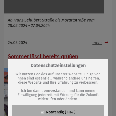
Ab Franz-Schubert-Straße bis Mozartstraße vom
28.05.2024 - 27.09.2024
24.05.2024
mehr
Sommer lässt bereits grüßen
Zum Betrieb der Seite notwendige Cookies /
Datenschutzeinstellungen
Drittanbieter:
Wir nutzen Cookies auf unserer Website. Einige von
ihnen sind essenziell, während andere uns helfen,
diese Website und Ihre Erfahrung zu verbessern.
Name
PHP Session Cookie
Anbieter
Eigentümer dieser Website (Wenko-
Ich bin damit einverstanden und kann meine
Wenselaar GmbH & Co. KG)
Einwilligung jederzeit mit Wirkung für die Zukunft
widerrufen oder ändern.
Zweck
Absicherung Kontaktformular / SPAM
Schutz
Cookie Name
PHPSESSID, fe_typo_user
Notwendig
Info
Cookie Laufzeit
undefined