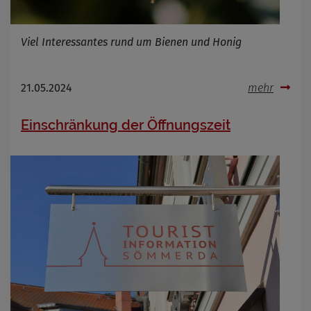
Name
Cookies die bei der Verwendung von
OpenWeatherAPI gesetzt werden
Anbieter
Viel Interessantes rund um Bienen und Honig
Zweck
Cookie Name
21.05.2024
mehr
Cookie Laufzeit
Einschränkung der Öffnungszeit
Infos schließen