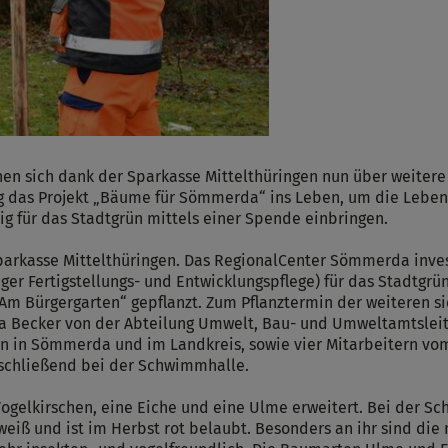
sich dank der Sparkasse Mittelthüringen nun über weitere 
g das Projekt „Bäume für Sömmerda“ ins Leben, um die Lebens
g für das Stadtgrün mittels einer Spende einbringen.
Sparkasse Mittelthüringen. Das RegionalCenter Sömmerda inve
iger Fertigstellungs- und Entwicklungspflege) für das Stadtgr
 Bürgergarten“ gepflanzt. Zum Pflanztermin der weiteren si
a Becker von der Abteilung Umwelt, Bau- und Umweltamtsleite
len in Sömmerda und im Landkreis, sowie vier Mitarbeitern vo
anschließend bei der Schwimmhalle.
Vogelkirschen, eine Eiche und eine Ulme erweitert. Bei der 
eiß und ist im Herbst rot belaubt. Besonders an ihr sind die ni