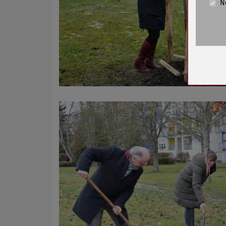
N
Cookie La
Name
Anbieter
Zweck
Cookie 
Cookie La
Name
Anbieter
Zweck
Cookie 
Cookie La