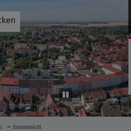
cken
se
Einzelansicht