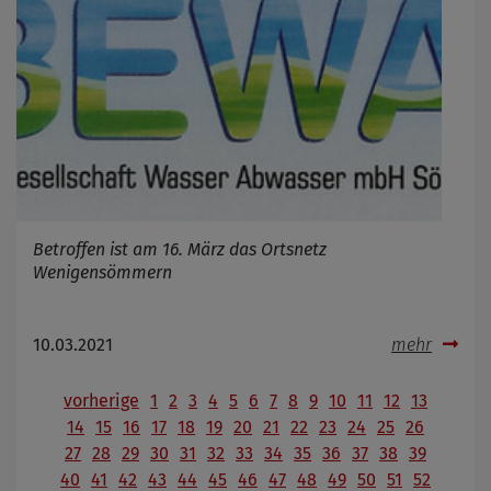
Betroffen ist am 16. März das Ortsnetz
Wenigensömmern
10.03.2021
mehr
vorherige
1
2
3
4
5
6
7
8
9
10
11
12
13
14
15
16
17
18
19
20
21
22
23
24
25
26
27
28
29
30
31
32
33
34
35
36
37
38
39
40
41
42
43
44
45
46
47
48
49
50
51
52