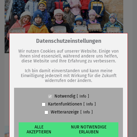
Zum Betrieb der Seite notwendige Cookies /
Datenschutzeinstellungen
Drittanbieter:
Wir nutzen Cookies auf unserer Website. Einige von
ihnen sind essenziell, während andere uns helfen,
Kita-Kinder sorgen für Osterschmuck für den
diese Website und Ihre Erfahrung zu verbessern.
Name
PHP Session Cookie
Obermarkt
Anbieter
Eigentümer dieser Website (Wenko-
Ich bin damit einverstanden und kann meine
Wenselaar GmbH & Co. KG)
Einwilligung jederzeit mit Wirkung für die Zukunft
widerrufen oder ändern.
Zweck
Absicherung Kontaktformular / SPAM
Schutz
19.03.2021
mehr
Cookie Name
PHPSESSID, fe_typo_user
Notwendig
Info
Cookie Laufzeit
undefined
Rang 9 für Sömmerda beim ADFC
Kartenfunktionen
Info
Fahrradklima-Test 2020
Wetteranzeige
Info
Name
Cookiespeicherung Entscheidungscookie
Anbieter
Eigentümer dieser Website (Wenko-
Wenselaar GmbH & Co. KG)
ALLE
NUR NOTWENDIGE
AKZEPTIEREN
ERLAUBEN
Zweck
Speichert die Einstellungen der Besucher