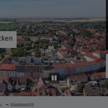
cken
se
Einzelansicht