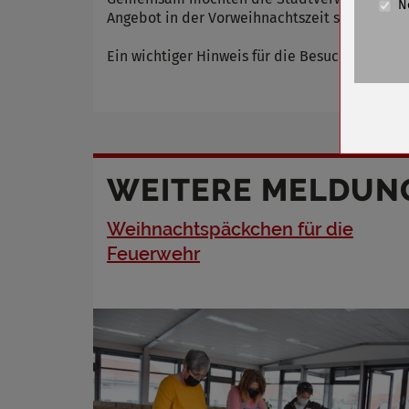
N
Cookie La
Angebot in der Vorweihnachtszeit sorgen. Der 
Name
Ein wichtiger Hinweis für die Besucher der W
Anbieter
Zweck
Cookie 
Cookie La
WEITERE MELDUN
Weihnachtspäckchen für die
Name
Feuerwehr
Anbieter
Zweck
Cookie 
Cookie La