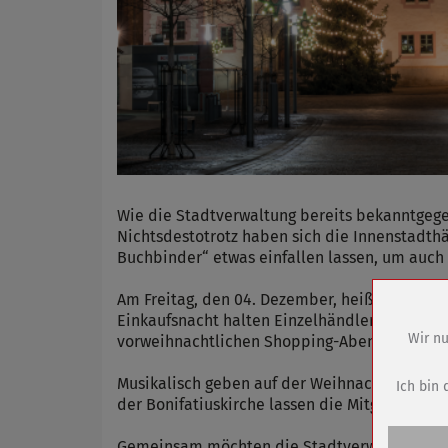
Wie die Stadtverwaltung bereits bekanntgeg
Nichtsdestotrotz haben sich die Innenstadth
Buchbinder“ etwas einfallen lassen, um auch
Am Freitag, den 04. Dezember, heißt es in d
Einkaufsnacht halten Einzelhändler, Dienstle
Wir nu
vorweihnachtlichen Shopping-Abend auf vers
Name
Musikalisch geben auf der Weihnachtsmeile a
Anbieter
Ich bin 
der Bonifatiuskirche lassen die Mitglieder 
Zweck
Cookie 
Gemeinsam möchten die Stadtverwaltung, die