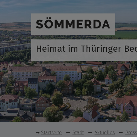
SÖMMERDA
Heimat im Thüringer Be
Startseite
Stadt
Aktuelles
Pres