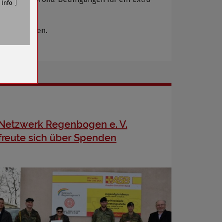
Info
n.
ng einhalten.
n
Netzwerk Regenbogen e. V.
freute sich über Spenden