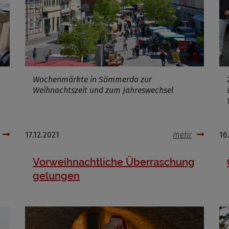
Cookies die bei der Verwendung von OpenWeatherAPI gesetzt werden
Name
ufzeit
Infos schließen
Wochenmärkte in Sömmerda zur
Weihnachtszeit und zum Jahreswechsel
17.12.2021
mehr
16
Vorweihnachtliche Überraschung
gelungen