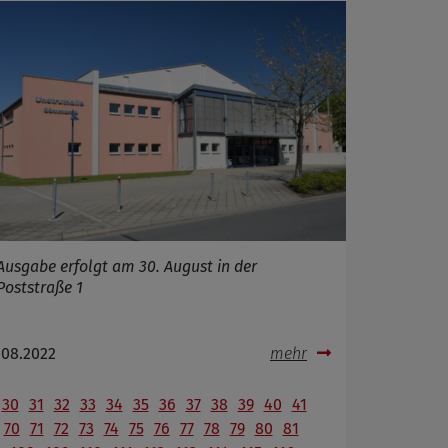
Ausgabe erfolgt am 30. August in der
Poststraße 1
.08.2022
mehr
30
31
32
33
34
35
36
37
38
39
40
41
70
71
72
73
74
75
76
77
78
79
80
81