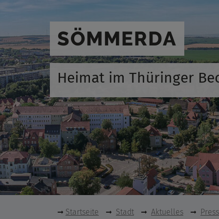
SÖMMERDA
Heimat im Thüringer Be
Startseite
Stadt
Aktuelles
Pres