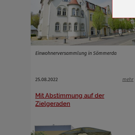
Cookie 
Cookie La
Name
Einwohnerversammlung in Sömmerda
Anbieter
Zweck
Cookie 
Cookie La
25.08.2022
mehr
Mit Abstimmung auf der
Zielgeraden
Name
Anbieter
Zweck
Cookie 
Cookie La