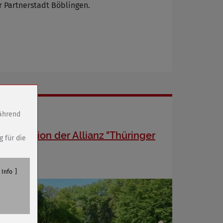
 Partnerstadt Böblingen.
während
Information der Allianz "Thüringer
g für die
Becken"
Info
n