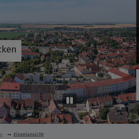
cken
se
Einzelansicht