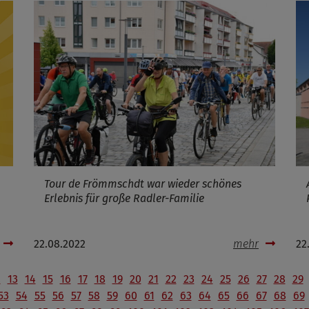
Tour de Frömmschdt war wieder schönes
Erlebnis für große Radler-Familie
22.08.2022
mehr
22
2
13
14
15
16
17
18
19
20
21
22
23
24
25
26
27
28
29
53
54
55
56
57
58
59
60
61
62
63
64
65
66
67
68
69