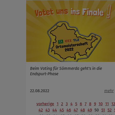
Beim Voting für Sömmerda geht's in die
Endspurt-Phase
22.08.2022
mehr
vorherige
1
2
3
4
5
6
7
8
9
10
11
1
42
43
44
45
46
47
48
49
50
51
52