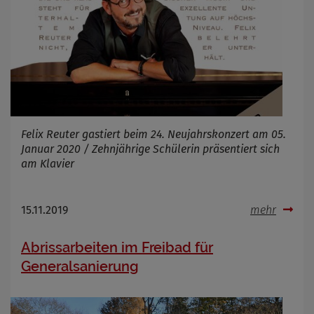
Anbieter
Zweck
Marketing/Tracking
Cookie Name
_osm_totp_token
Cookie Laufzeit
Name
Cookies die bei der Verwendung von
Felix Reuter gastiert beim 24. Neujahrskonzert am 05.
OpenWeatherAPI gesetzt werden
Januar 2020 / Zehnjährige Schülerin präsentiert sich
Anbieter
am Klavier
Zweck
Cookie Name
Cookie Laufzeit
15.11.2019
mehr
Infos schließen
Abrissarbeiten im Freibad für
Generalsanierung