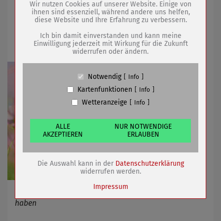
15.07.2022
mehr
Wir nutzen Cookies auf unserer Website. Einige von
ihnen sind essenziell, während andere uns helfen,
diese Website und Ihre Erfahrung zu verbessern.
Name
PHP Session Cookie
Entscheidung zu Landesgartenschau
Anbieter
Eigentümer dieser Website (Wenko-
Ich bin damit einverstanden und kann meine
2028 gefallen
Wenselaar GmbH & Co. KG)
Einwilligung jederzeit mit Wirkung für die Zukunft
widerrufen oder ändern.
Zweck
Absicherung Kontaktformular / SPAM
Schutz
Cookie Name
PHPSESSID, fe_typo_user
Notwendig
Info
Cookie Laufzeit
undefined
Kartenfunktionen
Info
Wetteranzeige
Info
Name
Cookiespeicherung Entscheidungscookie
Anbieter
Eigentümer dieser Website (Wenko-
Wenselaar GmbH & Co. KG)
ALLE
NUR NOTWENDIGE
AKZEPTIEREN
ERLAUBEN
Zweck
Speichert die Einstellungen der Besucher
bezüglich der Speicherung von Cookies.
Cookie Name
dywc
Die Auswahl kann in der
Datenschutzerklärung
Cookie Laufzeit
1 Jahr
widerrufen werden.
Impressum
Zweckverband bedauert, Zuschlag nicht erhalten zu
haben
Name
Cookies die bei der Verwendung von
OpenStreetMaps gesetzt werden