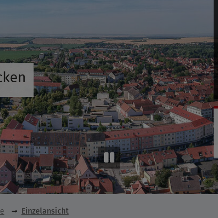
cken
se
Einzelansicht