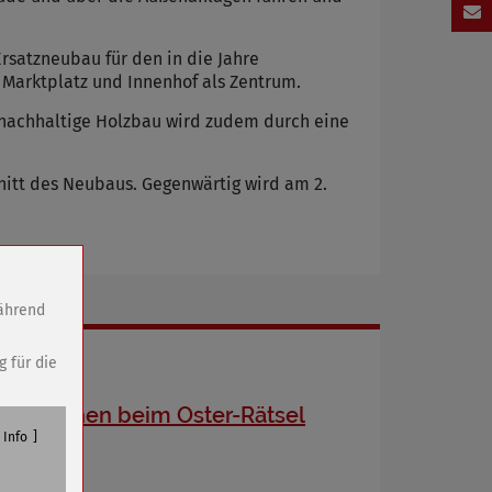
Ersatzneubau für den in die Jahre
Marktplatz und Innenhof als Zentrum.
r nachhaltige Holzbau wird zudem durch eine
hnitt des Neubaus. Gegenwärtig wird am 2.
während
g für die
Mitmachen beim Oster-Rätsel
Info