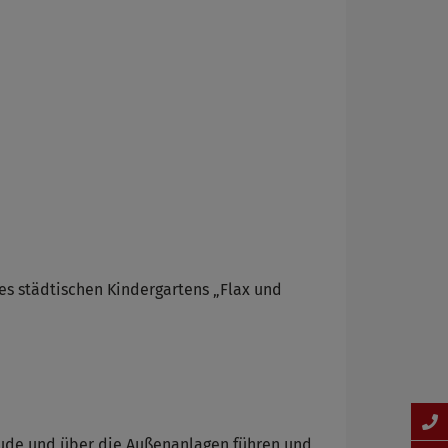
des städtischen Kindergartens „Flax und
äude und über die Außenanlagen führen und