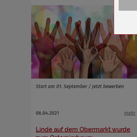
Anbieter
Zweck
Cookie 
Cookie La
Name
Anbieter
Zweck
Cookie 
Start am 01. September / Jetzt bewerben
Cookie La
06.04.2021
mehr
Name
Linde auf dem Obermarkt wurde
Anbieter
Zweck