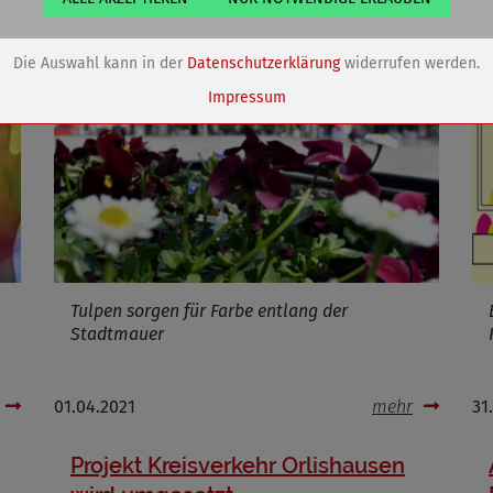
Eigentümer dieser Website (Wenko-Wenselaar GmbH & Co. KG)
Speichert die Einstellungen der Besucher bezüglich der Speicherung vo
Die Auswahl kann in der
Datenschutzerklärung
widerrufen werden.
Cookies.
Name
dywc
Impressum
ufzeit
1 Jahr
Cookies die bei der Verwendung von OpenStreetMaps gesetzt werden
Marketing/Tracking
Name
_osm_totp_token
Tulpen sorgen für Farbe entlang der
ufzeit
Stadtmauer
01.04.2021
mehr
31
Cookies die bei der Verwendung von OpenWeatherAPI gesetzt werden
Projekt Kreisverkehr Orlishausen