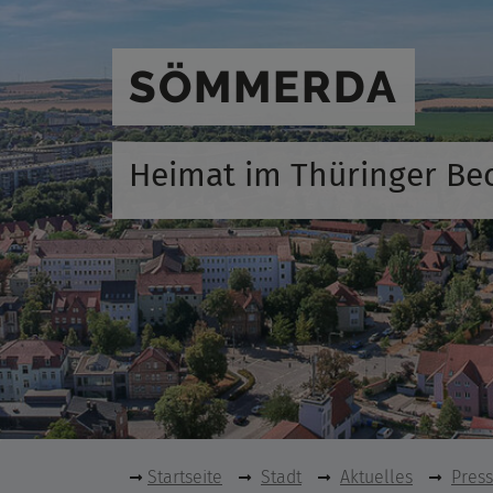
SÖMMERDA
Heimat im Thüringer Be
Startseite
Stadt
Aktuelles
Pres