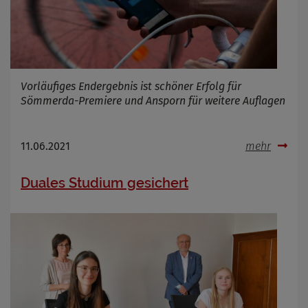
Cookie Laufzeit
Name
Cookies die bei der Verwendung von
OpenWeatherAPI gesetzt werden
Vorläufiges Endergebnis ist schöner Erfolg für
Anbieter
Sömmerda-Premiere und Ansporn für weitere Auflagen
Zweck
Cookie Name
Cookie Laufzeit
11.06.2021
mehr
Infos schließen
Duales Studium gesichert