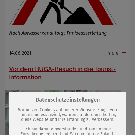
Nach Abwasserkanal folgt Trinkwasserleitung
14.06.2021
mehr
Vor dem BUGA-Besuch in die Tourist-
Information
Zum Betrieb der Seite notwendige Cookies /
Datenschutzeinstellungen
Drittanbieter:
Wir nutzen Cookies auf unserer Website. Einige von
ihnen sind essenziell, während andere uns helfen,
diese Website und Ihre Erfahrung zu verbessern.
Name
PHP Session Cookie
Anbieter
Eigentümer dieser Website (Wenko-
Ich bin damit einverstanden und kann meine
Wenselaar GmbH & Co. KG)
Einwilligung jederzeit mit Wirkung für die Zukunft