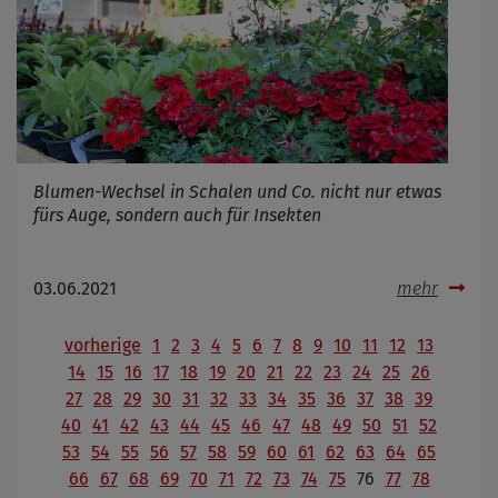
Blumen-Wechsel in Schalen und Co. nicht nur etwas
fürs Auge, sondern auch für Insekten
03.06.2021
mehr
vorherige
1
2
3
4
5
6
7
8
9
10
11
12
13
14
15
16
17
18
19
20
21
22
23
24
25
26
27
28
29
30
31
32
33
34
35
36
37
38
39
40
41
42
43
44
45
46
47
48
49
50
51
52
53
54
55
56
57
58
59
60
61
62
63
64
65
66
67
68
69
70
71
72
73
74
75
76
77
78