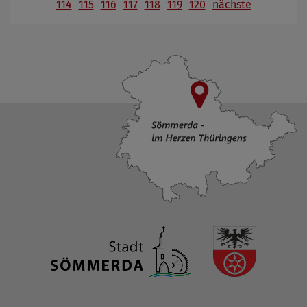
114
115
116
117
118
119
120
nächste