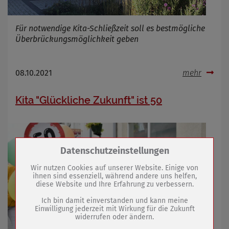
Für notwendige Kita-Schließzeit soll es bestmögliche
Überbrückungsmöglichkeit geben
08.10.2021
mehr
Kita "Glückliche Zukunft" ist 50
Zum Betrieb der Seite notwendige Cookies /
Datenschutzeinstellungen
Drittanbieter:
Wir nutzen Cookies auf unserer Website. Einige von
ihnen sind essenziell, während andere uns helfen,
diese Website und Ihre Erfahrung zu verbessern.
Name
PHP Session Cookie
Anbieter
Eigentümer dieser Website (Wenko-
Ich bin damit einverstanden und kann meine
Wenselaar GmbH & Co. KG)
Einwilligung jederzeit mit Wirkung für die Zukunft
widerrufen oder ändern.
Zweck
Absicherung Kontaktformular / SPAM
Schutz