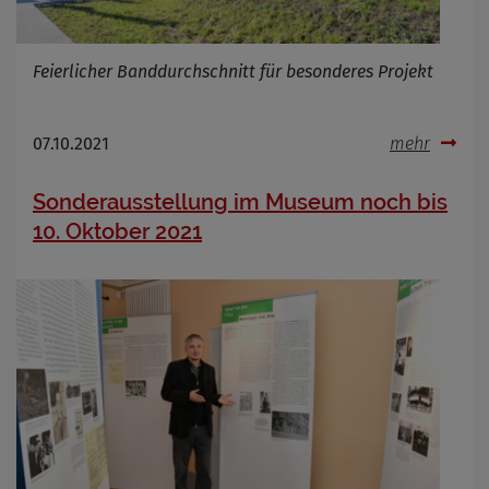
Name
Cookies die bei der Verwendung von
Feierlicher Banddurchschnitt für besonderes Projekt
OpenWeatherAPI gesetzt werden
Anbieter
Zweck
07.10.2021
mehr
Cookie Name
Cookie Laufzeit
Sonderausstellung im Museum noch bis
10. Oktober 2021
Infos schließen