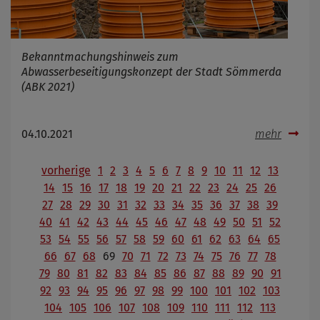
Bekanntmachungshinweis zum
Abwasserbeseitigungskonzept der Stadt Sömmerda
(ABK 2021)
04.10.2021
mehr
vorherige
1
2
3
4
5
6
7
8
9
10
11
12
13
14
15
16
17
18
19
20
21
22
23
24
25
26
27
28
29
30
31
32
33
34
35
36
37
38
39
40
41
42
43
44
45
46
47
48
49
50
51
52
53
54
55
56
57
58
59
60
61
62
63
64
65
66
67
68
69
70
71
72
73
74
75
76
77
78
79
80
81
82
83
84
85
86
87
88
89
90
91
92
93
94
95
96
97
98
99
100
101
102
103
104
105
106
107
108
109
110
111
112
113