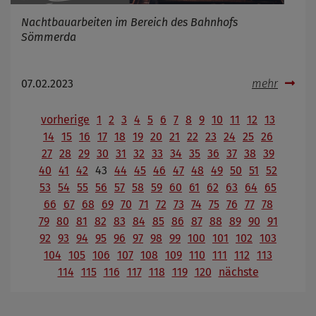
Nachtbauarbeiten im Bereich des Bahnhofs
Sömmerda
07.02.2023
mehr
vorherige
1
2
3
4
5
6
7
8
9
10
11
12
13
14
15
16
17
18
19
20
21
22
23
24
25
26
27
28
29
30
31
32
33
34
35
36
37
38
39
40
41
42
43
44
45
46
47
48
49
50
51
52
53
54
55
56
57
58
59
60
61
62
63
64
65
66
67
68
69
70
71
72
73
74
75
76
77
78
79
80
81
82
83
84
85
86
87
88
89
90
91
92
93
94
95
96
97
98
99
100
101
102
103
104
105
106
107
108
109
110
111
112
113
114
115
116
117
118
119
120
nächste