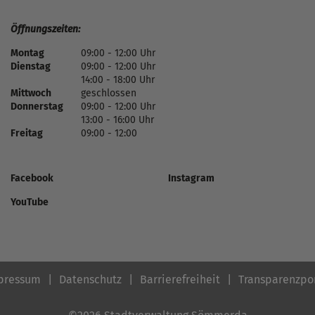
Öffnungszeiten:
Montag
09:00 - 12:00 Uhr
Dienstag
09:00 - 12:00 Uhr
14:00 - 18:00 Uhr
Mittwoch
geschlossen
Donnerstag
09:00 - 12:00 Uhr
13:00 - 16:00 Uhr
Freitag
09:00 - 12:00
Facebook
Instagram
YouTube
pressum
Datenschutz
Barrierefreiheit
Transparenzpo