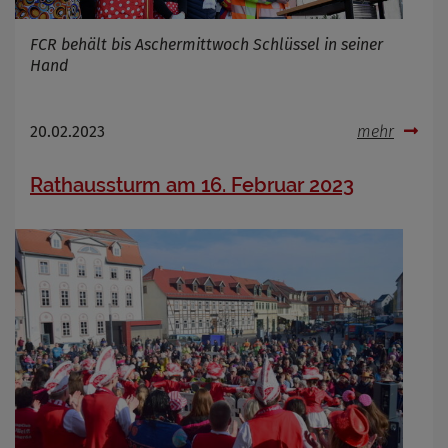
Name
Cookies die bei der Verwendung von
OpenWeatherAPI gesetzt werden
FCR behält bis Aschermittwoch Schlüssel in seiner
Anbieter
Hand
Zweck
Cookie Name
20.02.2023
mehr
Cookie Laufzeit
Rathaussturm am 16. Februar 2023
Infos schließen