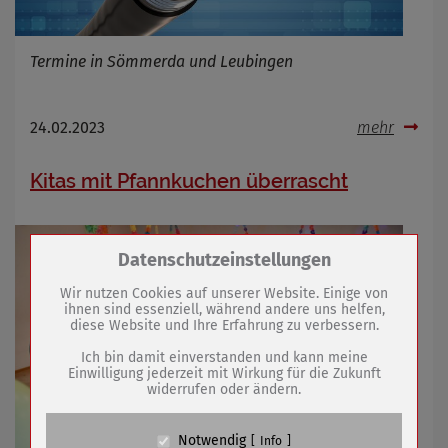
Termine in Sömmerda und Leubingen
24.02.2023
mehr
Kitas mit Pfannkuchen überrascht
Zum Betrieb der Seite notwendige Cookies /
Datenschutzeinstellungen
Drittanbieter:
Wir nutzen Cookies auf unserer Website. Einige von
ihnen sind essenziell, während andere uns helfen,
diese Website und Ihre Erfahrung zu verbessern.
Name
PHP Session Cookie
Anbieter
Eigentümer dieser Website (Wenko-
Ich bin damit einverstanden und kann meine
Wenselaar GmbH & Co. KG)
Einwilligung jederzeit mit Wirkung für die Zukunft
widerrufen oder ändern.
Zweck
Absicherung Kontaktformular / SPAM
Schutz
Cookie Name
PHPSESSID, fe_typo_user
Notwendig
Info