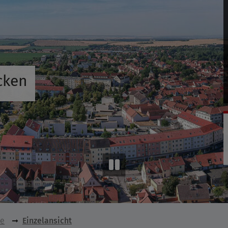
cken
se
Einzelansicht