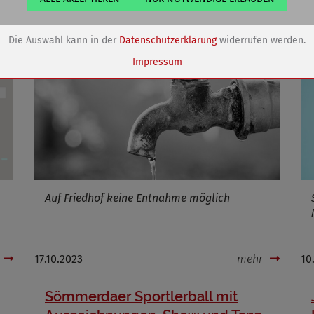
Eigentümer dieser Website (Wenko-Wenselaar GmbH & Co. KG)
Speichert die Einstellungen der Besucher bezüglich der Speicherung vo
Die Auswahl kann in der
Datenschutzerklärung
widerrufen werden.
Cookies.
Name
dywc
Impressum
ufzeit
1 Jahr
Cookies die bei der Verwendung von OpenStreetMaps gesetzt werden
Marketing/Tracking
Name
_osm_totp_token
Auf Friedhof keine Entnahme möglich
ufzeit
17.10.2023
mehr
10
Cookies die bei der Verwendung von OpenWeatherAPI gesetzt werden
Sömmerdaer Sportlerball mit