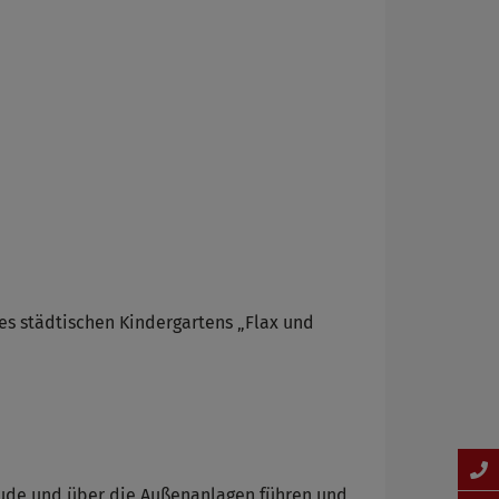
des städtischen Kindergartens „Flax und
äude und über die Außenanlagen führen und