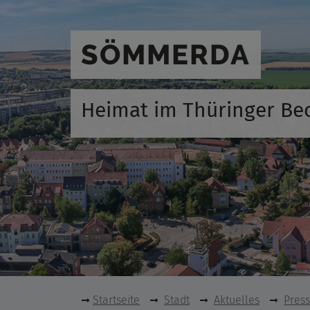
SÖMMERDA
Heimat im Thüringer Be
Startseite
Stadt
Aktuelles
Pres