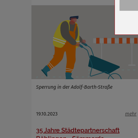
Anbieter
Zweck
Cookie 
Cookie La
Name
Anbieter
Zweck
Cookie 
Sperrung in der Adolf-Barth-Straße
Cookie La
19.10.2023
mehr
Name
35 Jahre Städtepartnerschaft
Anbieter
Zweck