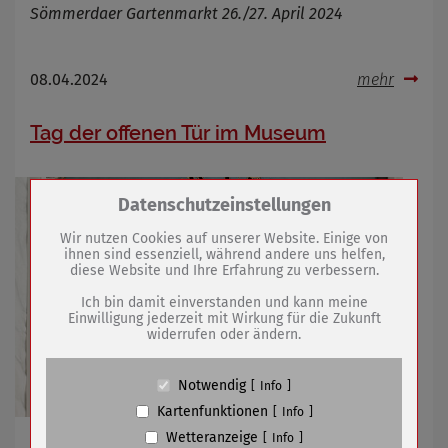
Sömmerdaer Gartenmarkt 26./27. April 2024
08.04.2024
mehr
Tag der offenen Tür im Museum
Zum Betrieb der Seite notwendige Cookies /
Datenschutzeinstellungen
Drittanbieter:
Wir nutzen Cookies auf unserer Website. Einige von
ihnen sind essenziell, während andere uns helfen,
diese Website und Ihre Erfahrung zu verbessern.
Name
PHP Session Cookie
Anbieter
Eigentümer dieser Website (Wenko-
Ich bin damit einverstanden und kann meine
Wenselaar GmbH & Co. KG)
Einwilligung jederzeit mit Wirkung für die Zukunft
widerrufen oder ändern.
Zweck
Absicherung Kontaktformular / SPAM
Schutz
Cookie Name
PHPSESSID, fe_typo_user
Notwendig
Info
Cookie Laufzeit
undefined
Kartenfunktionen
Info
Wetteranzeige
Info
Restaurierte Vereinsfahne, Buchpräsentation und
Name
Cookiespeicherung Entscheidungscookie