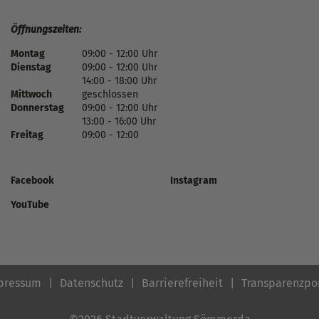
Öffnungszeiten:
Montag
09:00 - 12:00 Uhr
Dienstag
09:00 - 12:00 Uhr
14:00 - 18:00 Uhr
Mittwoch
geschlossen
Donnerstag
09:00 - 12:00 Uhr
13:00 - 16:00 Uhr
Freitag
09:00 - 12:00
Facebook
Instagram
YouTube
pressum
Datenschutz
Barrierefreiheit
Transparenzpo