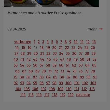
Mitmachen und attraktive Preise gewinnen
09.04.2025
mehr
vorherige
1
2
3
4
5
6
7
8
9
10
11
12
13
14
15
16
17
18
19
20
21
22
23
24
25
26
27
28
29
30
31
32
33
34
35
36
37
38
39
40
41
42
43
44
45
46
47
48
49
50
51
52
53
54
55
56
57
58
59
60
61
62
63
64
65
66
67
68
69
70
71
72
73
74
75
76
77
78
79
80
81
82
83
84
85
86
87
88
89
90
91
92
93
94
95
96
97
98
99
100
101
102
103
104
105
106
107
108
109
110
111
112
113
114
115
116
117
118
119
120
nächste