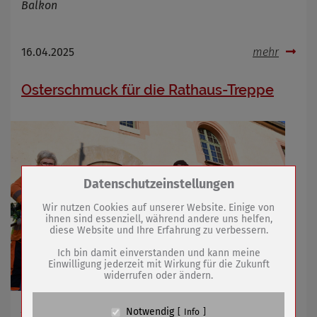
Balkon
16.04.2025
mehr
Osterschmuck für die Rathaus-Treppe
Zum Betrieb der Seite notwendige Cookies /
Datenschutzeinstellungen
Drittanbieter:
Wir nutzen Cookies auf unserer Website. Einige von
ihnen sind essenziell, während andere uns helfen,
diese Website und Ihre Erfahrung zu verbessern.
Name
PHP Session Cookie
Anbieter
Eigentümer dieser Website (Wenko-
Ich bin damit einverstanden und kann meine
Wenselaar GmbH & Co. KG)
Einwilligung jederzeit mit Wirkung für die Zukunft
widerrufen oder ändern.
Zweck
Absicherung Kontaktformular / SPAM
Schutz
Cookie Name
PHPSESSID, fe_typo_user
Am Gründonnerstag Dankeschön-Party für kleine und
Notwendig
Info