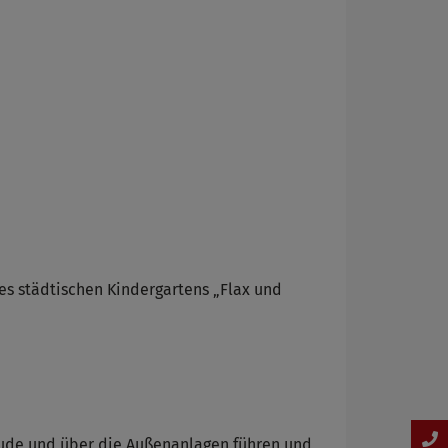
des städtischen Kindergartens „Flax und
äude und über die Außenanlagen führen und