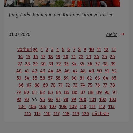
Jung-Falke kann nun den Rathaus-Turm verlassen
31.07.2020
mehr
vorherige
1
2
3
4
5
6
7
8
9
10
11
12
13
14
15
16
17
18
19
20
21
22
23
24
25
26
27
28
29
30
31
32
33
34
35
36
37
38
39
40
41
42
43
44
45
46
47
48
49
50
51
52
53
54
55
56
57
58
59
60
61
62
63
64
65
66
67
68
69
70
71
72
73
74
75
76
77
78
79
80
81
82
83
84
85
86
87
88
89
90
91
92
93
94
95
96
97
98
99
100
101
102
103
104
105
106
107
108
109
110
111
112
113
114
115
116
117
118
119
120
nächste