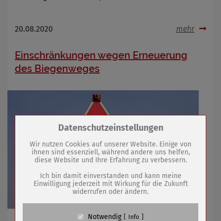
20.08.2020
mehr
Einschränkungen wegen Erneuerung
des Biegenweges
Zum Betrieb der Seite notwendige Cookies /
Datenschutzeinstellungen
Drittanbieter:
Wir nutzen Cookies auf unserer Website. Einige von
ihnen sind essenziell, während andere uns helfen,
diese Website und Ihre Erfahrung zu verbessern.
Name
PHP Session Cookie
Anbieter
Eigentümer dieser Website (Wenko-
Ich bin damit einverstanden und kann meine
Wenselaar GmbH & Co. KG)
Einwilligung jederzeit mit Wirkung für die Zukunft
widerrufen oder ändern.
Zweck
Absicherung Kontaktformular / SPAM
Schutz
Cookie Name
PHPSESSID, fe_typo_user
Notwendig
Info