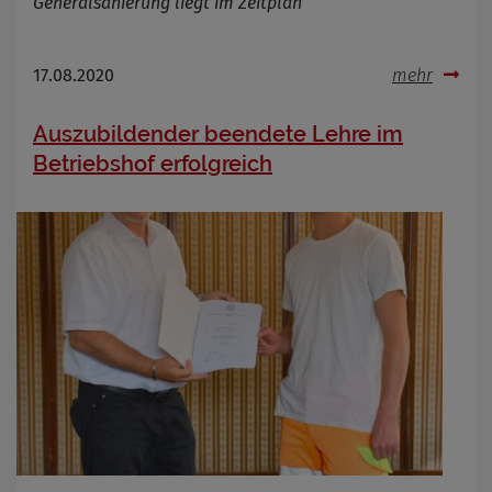
Generalsanierung liegt im Zeitplan
Name
Cookies die bei der Verwendung von
OpenWeatherAPI gesetzt werden
Anbieter
17.08.2020
mehr
Zweck
Cookie Name
Auszubildender beendete Lehre im
Cookie Laufzeit
Betriebshof erfolgreich
Infos schließen