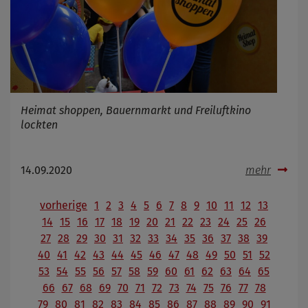
Heimat shoppen, Bauernmarkt und Freiluftkino
lockten
14.09.2020
mehr
vorherige
1
2
3
4
5
6
7
8
9
10
11
12
13
14
15
16
17
18
19
20
21
22
23
24
25
26
27
28
29
30
31
32
33
34
35
36
37
38
39
40
41
42
43
44
45
46
47
48
49
50
51
52
53
54
55
56
57
58
59
60
61
62
63
64
65
66
67
68
69
70
71
72
73
74
75
76
77
78
79
80
81
82
83
84
85
86
87
88
89
90
91