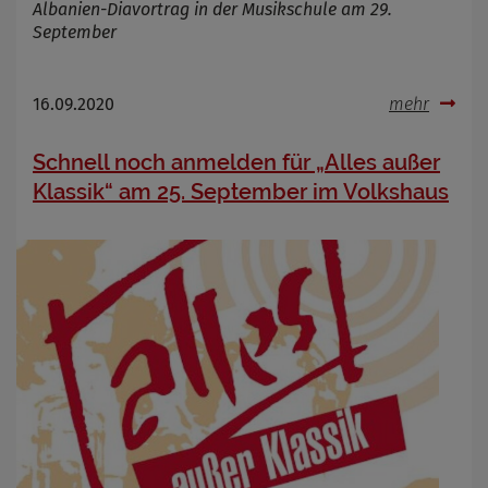
Albanien-Diavortrag in der Musikschule am 29.
September
Name
Cookies die bei der Verwendung von
16.09.2020
mehr
OpenWeatherAPI gesetzt werden
Anbieter
Schnell noch anmelden für „Alles außer
Zweck
Klassik“ am 25. September im Volkshaus
Cookie Name
Cookie Laufzeit
Infos schließen