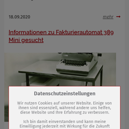
18.09.2020
mehr
Informationen zu Fakturierautomat 389
Mini gesucht
Zum Betrieb der Seite notwendige Cookies /
Datenschutzeinstellungen
Drittanbieter:
Wir nutzen Cookies auf unserer Website. Einige von
ihnen sind essenziell, während andere uns helfen,
diese Website und Ihre Erfahrung zu verbessern.
Name
PHP Session Cookie
Anbieter
Eigentümer dieser Website (Wenko-
Ich bin damit einverstanden und kann meine
Wenselaar GmbH & Co. KG)
Einwilligung jederzeit mit Wirkung für die Zukunft