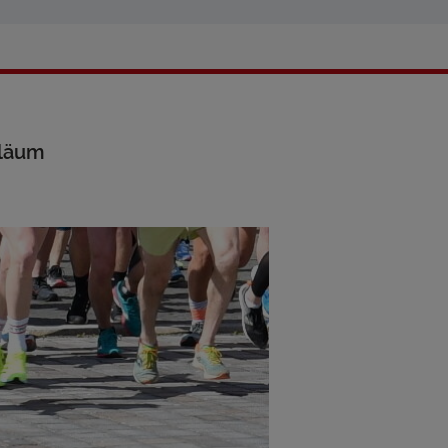
iläum