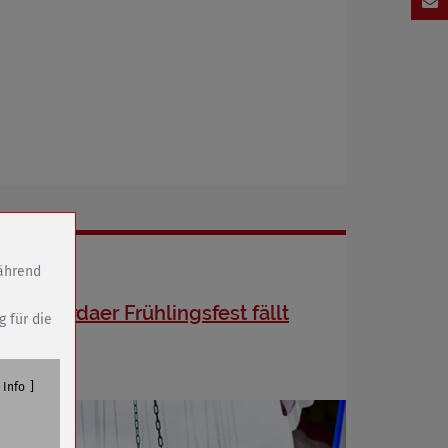
während
Sömmerdaer Frühlingsfest fällt
g für die
aus
Info