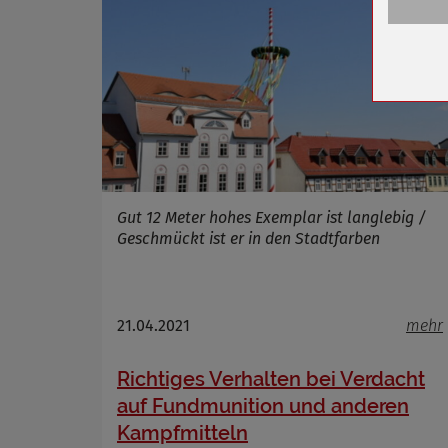
Anbieter
Zweck
Cookie 
Cookie La
Name
Gut 12 Meter hohes Exemplar ist langlebig /
Anbieter
Geschmückt ist er in den Stadtfarben
Zweck
Cookie 
Cookie La
21.04.2021
mehr
Richtiges Verhalten bei Verdacht
Name
auf Fundmunition und anderen
Anbieter
Kampfmitteln
Zweck