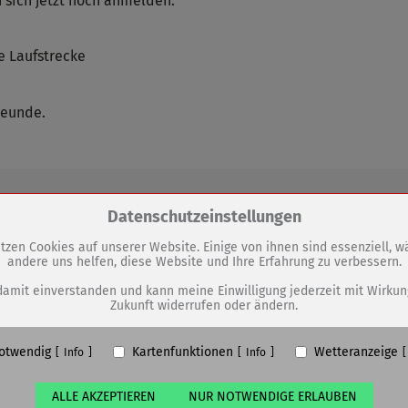
 sich jetzt noch anmelden:
 Laufstrecke
reunde.
Zum Betrieb der Seite notwendige Cookies / Drittanbieter:
Datenschutzeinstellungen
GEN
tzen Cookies auf unserer Website. Einige von ihnen sind essenziell, 
andere uns helfen, diese Website und Ihre Erfahrung zu verbessern.
PHP Session Cookie
Service der Tourist-Information
Eigentümer dieser Website (Wenko-Wenselaar GmbH & Co. KG)
damit einverstanden und kann meine Einwilligung jederzeit mit Wirkun
Zukunft widerrufen oder ändern.
mit Ausgabefenster startet ab 22.
Absicherung Kontaktformular / SPAM Schutz
April wieder
Name
PHPSESSID, fe_typo_user
otwendig
Kartenfunktionen
Wetteranzeige
ufzeit
undefined
Info
Info
ALLE AKZEPTIEREN
NUR NOTWENDIGE ERLAUBEN
Cookiespeicherung Entscheidungscookie