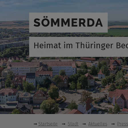
SÖMMERDA
Heimat im Thüringer Be
Startseite
Stadt
Aktuelles
Pres