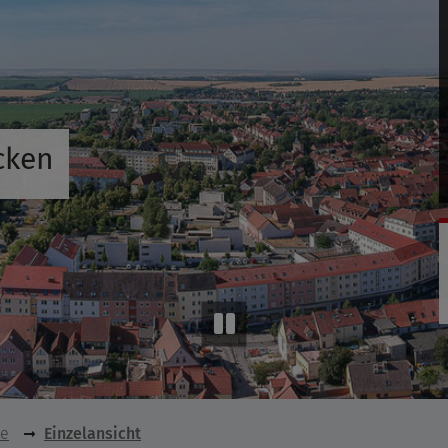
cken
se
Einzelansicht