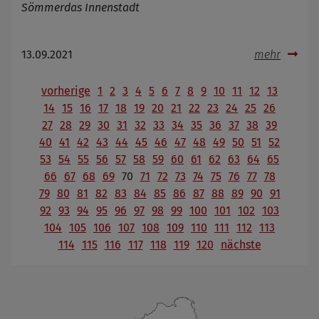
Sömmerdas Innenstadt
13.09.2021
mehr
vorherige
1
2
3
4
5
6
7
8
9
10
11
12
13
14
15
16
17
18
19
20
21
22
23
24
25
26
27
28
29
30
31
32
33
34
35
36
37
38
39
40
41
42
43
44
45
46
47
48
49
50
51
52
53
54
55
56
57
58
59
60
61
62
63
64
65
66
67
68
69
70
71
72
73
74
75
76
77
78
79
80
81
82
83
84
85
86
87
88
89
90
91
92
93
94
95
96
97
98
99
100
101
102
103
104
105
106
107
108
109
110
111
112
113
114
115
116
117
118
119
120
nächste