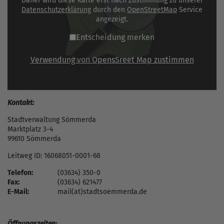
Daher wird diese Karte erst nach Zustimmung zu unserer
Datenschutzerklärung
durch den
OpenStreetMap
Service
angezeigt.
Entscheidung merken
Verwendung von OpensSreet Map zustimmen
Kontakt:
Stadtverwaltung Sömmerda
Marktplatz 3-4
99610 Sömmerda
Leitweg ID: 16068051-0001-68
Telefon:
(03634) 350-0
Fax:
(03634) 621477
E-Mail:
mail(at)stadtsoemmerda.de
Öffnungszeiten: