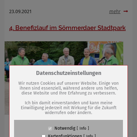
23.09.2021
mehr
4. Benefizlauf im Sömmerdaer Stadtpark
Zum Betrieb der Seite notwendige Cookies /
Datenschutzeinstellungen
Drittanbieter:
Wir nutzen Cookies auf unserer Website. Einige von
ihnen sind essenziell, während andere uns helfen,
diese Website und Ihre Erfahrung zu verbessern.
Name
PHP Session Cookie
Anbieter
Eigentümer dieser Website (Wenko-
Ich bin damit einverstanden und kann meine
Wenselaar GmbH & Co. KG)
Einwilligung jederzeit mit Wirkung für die Zukunft
widerrufen oder ändern.
Zweck
Absicherung Kontaktformular / SPAM
Schutz
Über 300 Teilnehmer überquerten 14 Hindernisse
Cookie Name
PHPSESSID, fe_typo_user
Notwendig
Info
Cookie Laufzeit
undefined
Kartenfunktionen
Info