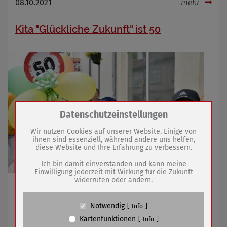
08.10.2021
mehr
Kita "Glückliche Zukunft" ist 50
Zum Betrieb der Seite notwendige Cookies /
Datenschutzeinstellungen
Drittanbieter:
Wir nutzen Cookies auf unserer Website. Einige von
ihnen sind essenziell, während andere uns helfen,
diese Website und Ihre Erfahrung zu verbessern.
Name
PHP Session Cookie
Anbieter
Eigentümer dieser Website (Wenko-
Ich bin damit einverstanden und kann meine
Wenselaar GmbH & Co. KG)
Einwilligung jederzeit mit Wirkung für die Zukunft
widerrufen oder ändern.
Zweck
Absicherung Kontaktformular / SPAM
Geschenke, Film und Umzug zum runden Geburtstag
Schutz
Cookie Name
PHPSESSID, fe_typo_user
Notwendig
Info
Cookie Laufzeit
undefined
Kartenfunktionen
08.10.2021
mehr
Info