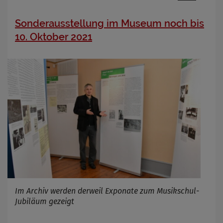
OpenWeatherAPI gesetzt werden
Anbieter
Sonderausstellung im Museum noch bis
Zweck
10. Oktober 2021
Cookie Name
Cookie Laufzeit
Infos schließen
Im Archiv werden derweil Exponate zum Musikschul-
Jubiläum gezeigt