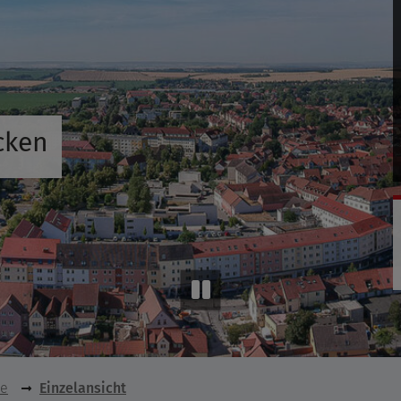
cken
se
Einzelansicht