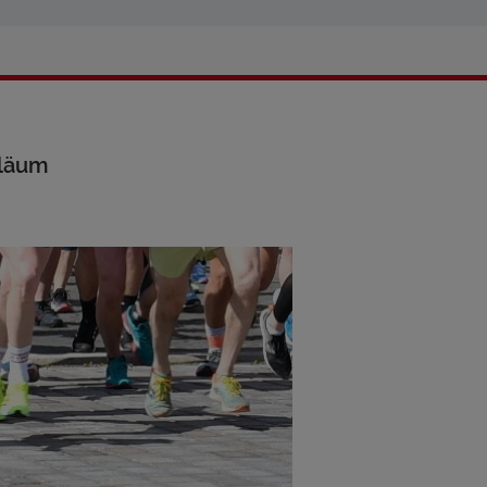
iläum