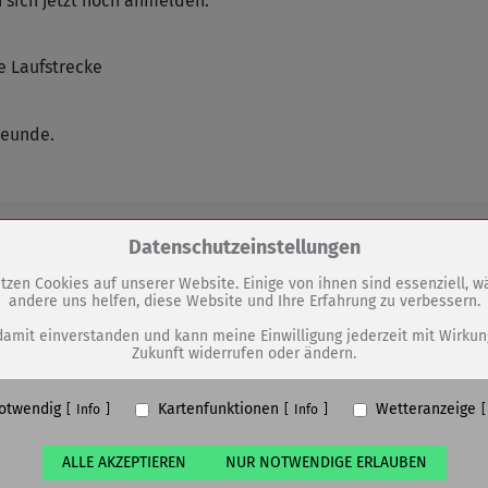
 sich jetzt noch anmelden:
 Laufstrecke
reunde.
Zum Betrieb der Seite notwendige Cookies / Drittanbieter:
Datenschutzeinstellungen
GEN
tzen Cookies auf unserer Website. Einige von ihnen sind essenziell, 
andere uns helfen, diese Website und Ihre Erfahrung zu verbessern.
PHP Session Cookie
Eigentümer dieser Website (Wenko-Wenselaar GmbH & Co. KG)
damit einverstanden und kann meine Einwilligung jederzeit mit Wirkun
Werbung für gegenseitige
Zukunft widerrufen oder ändern.
Absicherung Kontaktformular / SPAM Schutz
Rücksichtnahme
Name
PHPSESSID, fe_typo_user
otwendig
Kartenfunktionen
Wetteranzeige
ufzeit
undefined
Info
Info
ALLE AKZEPTIEREN
NUR NOTWENDIGE ERLAUBEN
Cookiespeicherung Entscheidungscookie