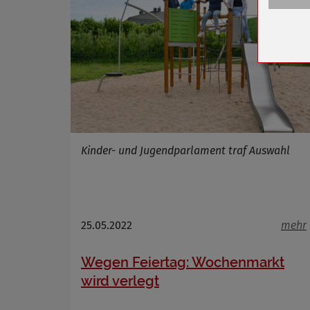
Anbieter
Zweck
Cookie 
Cookie La
Name
Anbieter
Kinder- und Jugendparlament traf Auswahl
Zweck
Cookie 
Cookie La
25.05.2022
mehr
Name
Wegen Feiertag: Wochenmarkt
Anbieter
wird verlegt
Zweck
Cookie 