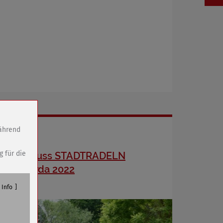
während
g für die
Startschuss STADTRADELN
Sömmerda 2022
Info