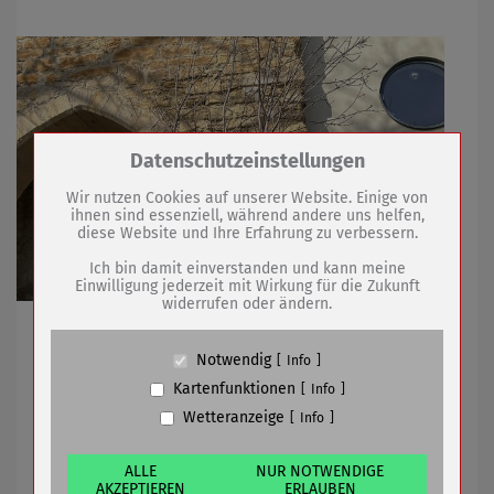
Zum Betrieb der Seite notwendige Cookies /
Datenschutzeinstellungen
Drittanbieter:
Wir nutzen Cookies auf unserer Website. Einige von
ihnen sind essenziell, während andere uns helfen,
diese Website und Ihre Erfahrung zu verbessern.
Name
PHP Session Cookie
Anbieter
Eigentümer dieser Website (Wenko-
Ich bin damit einverstanden und kann meine
Wenselaar GmbH & Co. KG)
Einwilligung jederzeit mit Wirkung für die Zukunft
widerrufen oder ändern.
Zweck
Absicherung Kontaktformular / SPAM
Schutz
Infos zu Baumpflege und zur Wanderbaumallee
Cookie Name
PHPSESSID, fe_typo_user
Notwendig
Info
Cookie Laufzeit
undefined
Kartenfunktionen
Info
10.03.2026
mehr
Wetteranzeige
Info
Name
Cookiespeicherung Entscheidungscookie
Anbieter
Eigentümer dieser Website (Wenko-
Osterschmuck für Rathaus und
Wenselaar GmbH & Co. KG)
ALLE
NUR NOTWENDIGE
Obermarkt
AKZEPTIEREN
ERLAUBEN
Zweck
Speichert die Einstellungen der Besucher