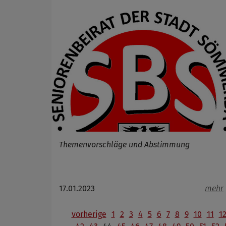
Themenvorschläge und Abstimmung
17.01.2023
mehr
vorherige
1
2
3
4
5
6
7
8
9
10
11
1