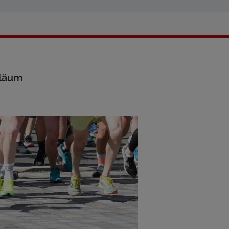
iläum