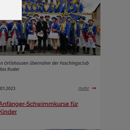
n
In Orlishausen übernahm der Faschingsclub
das Ruder
.01.2023
mehr
Anfänger-Schwimmkurse für
Kinder