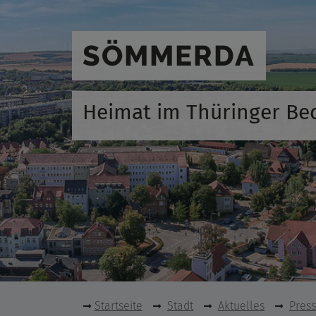
SÖMMERDA
Heimat im Thüringer Be
Startseite
Stadt
Aktuelles
Pres