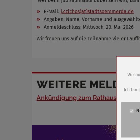
Wer beim Jubiläumslauf dabei sein will, kann
E-Mail:
j.czichos(at)stadtsoemmerda.de
Angaben: Name, Vorname und ausgewählte
Anmeldeschluss: Mittwoch, 20. Mai 2026
Wir freuen uns auf die Teilnahme vieler Lauff
Wir nu
WEITERE MELDUN
Name
Anbieter
Ich bin 
Zweck
Ankündigung zum Rathaussturm
Cookie 
N
Cookie La
Name
Anbieter