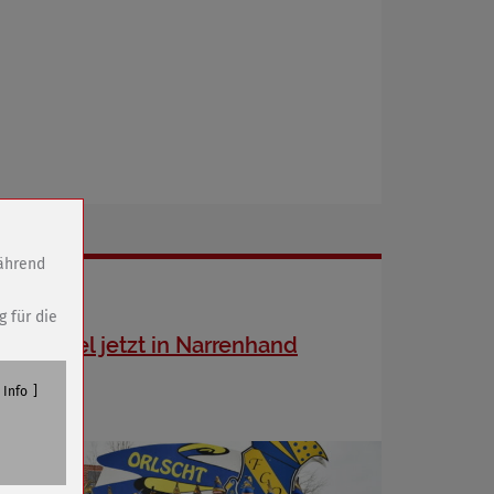
während
g für die
Schlüssel jetzt in Narrenhand
Info