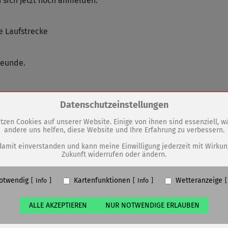
 sich jetzt noch anmelden:
 Laufstrecke
reunde.
Zum Betrieb der Seite notwendige Cookies / Drittanbieter:
Datenschutzeinstellungen
tzen Cookies auf unserer Website. Einige von ihnen sind essenziell, 
andere uns helfen, diese Website und Ihre Erfahrung zu verbessern.
GEN
PHP Session Cookie
Eigentümer dieser Website (Wenko-Wenselaar GmbH & Co. KG)
damit einverstanden und kann meine Einwilligung jederzeit mit Wirkun
Zukunft widerrufen oder ändern.
Absicherung Kontaktformular / SPAM Schutz
Information der Deutschen Bahn
Name
PHPSESSID, fe_typo_user
otwendig
Kartenfunktionen
Wetteranzeige
ufzeit
undefined
Info
Info
ALLE AKZEPTIEREN
NUR NOTWENDIGE ERLAUBEN
Cookiespeicherung Entscheidungscookie
Eigentümer dieser Website (Wenko-Wenselaar GmbH & Co. KG)