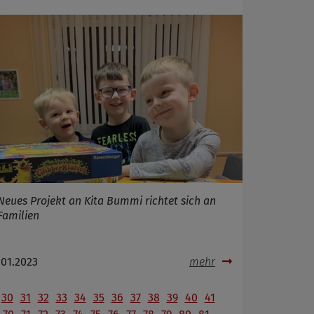
Neues Projekt an Kita Bummi richtet sich an
Familien
.01.2023
mehr
30
31
32
33
34
35
36
37
38
39
40
41