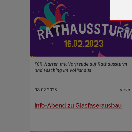
Zweck
Cookie 
Cookie La
Name
Anbieter
Zweck
FCR-Narren mit Vorfreude auf Rathaussturm
Cookie 
und Fasching im Volkshaus
Cookie La
08.02.2023
mehr
Name
Info-Abend zu Glasfaserausbau
Anbieter
Zweck
Cookie 
Cookie La