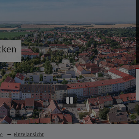
cken
se
Einzelansicht