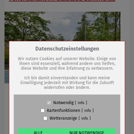
Zum Betrieb der Seite notwendige Cookies /
Datenschutzeinstellungen
Drittanbieter:
Wir nutzen Cookies auf unserer Website. Einige von
ihnen sind essenziell, während andere uns helfen,
diese Website und Ihre Erfahrung zu verbessern.
Name
PHP Session Cookie
Anbieter
Eigentümer dieser Website (Wenko-
Ich bin damit einverstanden und kann meine
Wenselaar GmbH & Co. KG)
Einwilligung jederzeit mit Wirkung für die Zukunft
widerrufen oder ändern.
Zweck
Absicherung Kontaktformular / SPAM
Zahlreiche Attraktionen am Sonntag
Schutz
Cookie Name
PHPSESSID, fe_typo_user
Notwendig
Info
Cookie Laufzeit
undefined
Kartenfunktionen
07.07.2023
mehr
Info
Wetteranzeige
Info
Name
Cookiespeicherung Entscheidungscookie
Bibliothek schnürt nächstes
Anbieter
Eigentümer dieser Website (Wenko-
Wenselaar GmbH & Co. KG)
ALLE
NUR NOTWENDIGE