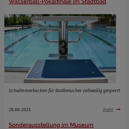
Wasserball-Pokalfinale im Stadtbad
Cookie Name
Cookie Laufzeit
Infos schließen
Schwimmerbecken für Badbesucher zeitweilig gesperrt
28.06.2023
mehr
Sonderausstellung im Museum