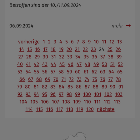
Betroffen sind der 10./11.09.2024
06.09.2024
mehr
vorherige
1
2
3
4
5
6
7
8
9
10
11
12
13
14
15
16
17
18
19
20
21
22
23
24
25
26
27
28
29
30
31
32
33
34
35
36
37
38
39
40
41
42
43
44
45
46
47
48
49
50
51
52
53
54
55
56
57
58
59
60
61
62
63
64
65
66
67
68
69
70
71
72
73
74
75
76
77
78
79
80
81
82
83
84
85
86
87
88
89
90
91
92
93
94
95
96
97
98
99
100
101
102
103
104
105
106
107
108
109
110
111
112
113
114
115
116
117
118
119
120
nächste