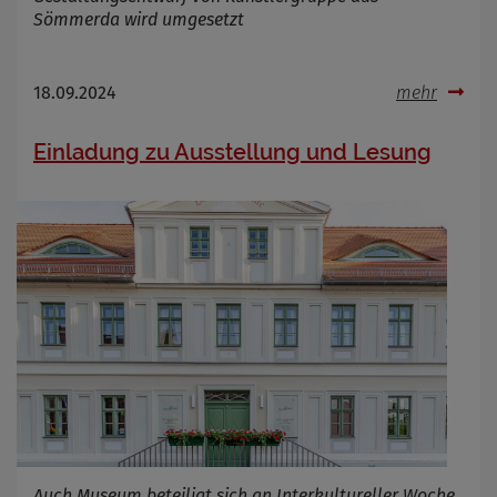
Name
Cookies die bei der Verwendung von
Sömmerda wird umgesetzt
OpenWeatherAPI gesetzt werden
Anbieter
Zweck
18.09.2024
mehr
Cookie Name
Cookie Laufzeit
Einladung zu Ausstellung und Lesung
Infos schließen
Auch Museum beteiligt sich an Interkultureller Woche