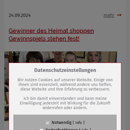
24.09.2024
mehr
Gewinner des Heimat shoppen
Gewinnspiels stehen fest!
Zum Betrieb der Seite notwendige Cookies /
Datenschutzeinstellungen
Drittanbieter:
Wir nutzen Cookies auf unserer Website. Einige von
ihnen sind essenziell, während andere uns helfen,
diese Website und Ihre Erfahrung zu verbessern.
Name
PHP Session Cookie
Anbieter
Eigentümer dieser Website (Wenko-
Ich bin damit einverstanden und kann meine
Wenselaar GmbH & Co. KG)
Einwilligung jederzeit mit Wirkung für die Zukunft
widerrufen oder ändern.
Zweck
Absicherung Kontaktformular / SPAM
Schutz
Cookie Name
PHPSESSID, fe_typo_user
Notwendig
Info
Cookie Laufzeit
undefined
Abholung ab heute in der Tourist-Information