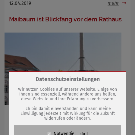
12.04.2019
mehr
Maibaum ist Blickfang vor dem Rathaus
Zum Betrieb der Seite notwendige Cookies /
Datenschutzeinstellungen
Drittanbieter:
Wir nutzen Cookies auf unserer Website. Einige von
ihnen sind essenziell, während andere uns helfen,
diese Website und Ihre Erfahrung zu verbessern.
Name
PHP Session Cookie
Anbieter
Eigentümer dieser Website (Wenko-
Ich bin damit einverstanden und kann meine
Wenselaar GmbH & Co. KG)
Tradition des Maibaumsetzens auch dieses Jahr
Einwilligung jederzeit mit Wirkung für die Zukunft
widerrufen oder ändern.
fortgeführt
Zweck
Absicherung Kontaktformular / SPAM
Schutz
Cookie Name
PHPSESSID, fe_typo_user
Notwendig
Info