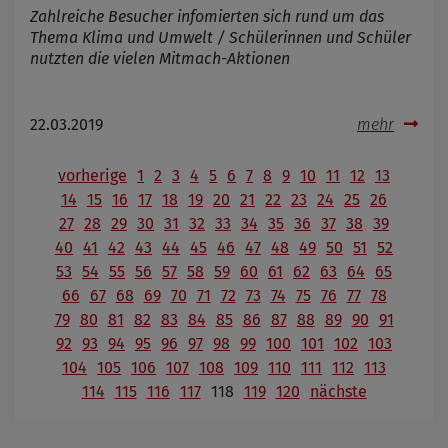
Zahlreiche Besucher infomierten sich rund um das
Thema Klima und Umwelt / Schülerinnen und Schüler
nutzten die vielen Mitmach-Aktionen
22.03.2019
mehr
vorherige
1
2
3
4
5
6
7
8
9
10
11
12
13
14
15
16
17
18
19
20
21
22
23
24
25
26
27
28
29
30
31
32
33
34
35
36
37
38
39
40
41
42
43
44
45
46
47
48
49
50
51
52
53
54
55
56
57
58
59
60
61
62
63
64
65
66
67
68
69
70
71
72
73
74
75
76
77
78
79
80
81
82
83
84
85
86
87
88
89
90
91
92
93
94
95
96
97
98
99
100
101
102
103
104
105
106
107
108
109
110
111
112
113
114
115
116
117
118
119
120
nächste