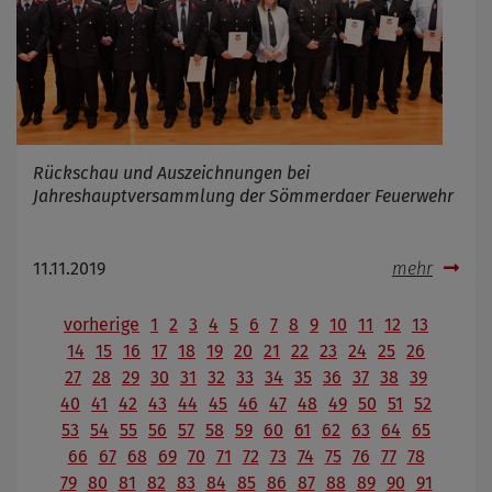
Rückschau und Auszeichnungen bei
Jahreshauptversammlung der Sömmerdaer Feuerwehr
11.11.2019
mehr
vorherige
1
2
3
4
5
6
7
8
9
10
11
12
13
14
15
16
17
18
19
20
21
22
23
24
25
26
27
28
29
30
31
32
33
34
35
36
37
38
39
40
41
42
43
44
45
46
47
48
49
50
51
52
53
54
55
56
57
58
59
60
61
62
63
64
65
66
67
68
69
70
71
72
73
74
75
76
77
78
79
80
81
82
83
84
85
86
87
88
89
90
91