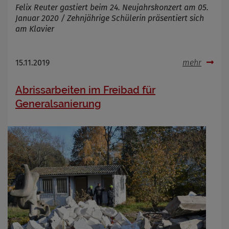
Felix Reuter gastiert beim 24. Neujahrskonzert am 05.
Januar 2020 / Zehnjährige Schülerin präsentiert sich
am Klavier
Name
Cookies die bei der Verwendung von
OpenWeatherAPI gesetzt werden
15.11.2019
mehr
Anbieter
Zweck
Abrissarbeiten im Freibad für
Cookie Name
Cookie Laufzeit
Generalsanierung
Infos schließen