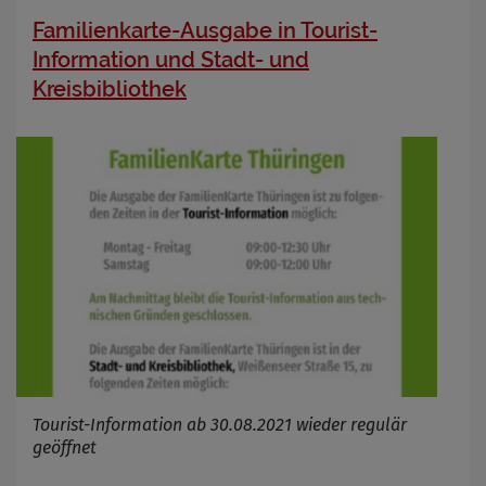
OpenWeatherAPI gesetzt werden
Familienkarte-Ausgabe in Tourist-
Anbieter
Information und Stadt- und
Zweck
Cookie Name
Kreisbibliothek
Cookie Laufzeit
Infos schließen
Tourist-Information ab 30.08.2021 wieder regulär
geöffnet