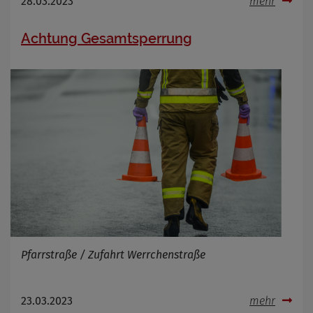
28.03.2023
mehr
Anbieter
Zweck
Cookie Name
Achtung Gesamtsperrung
Cookie Laufzeit
Infos schließen
Pfarrstraße / Zufahrt Werrchenstraße
23.03.2023
mehr