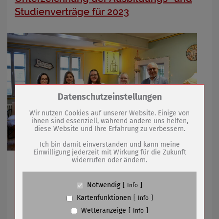
Studienverträge für 2023
Zum Betrieb der Seite notwendige Cookies /
Datenschutzeinstellungen
Drittanbieter:
Wir nutzen Cookies auf unserer Website. Einige von
ihnen sind essenziell, während andere uns helfen,
diese Website und Ihre Erfahrung zu verbessern.
Name
PHP Session Cookie
Anbieter
Eigentümer dieser Website (Wenko-
Ich bin damit einverstanden und kann meine
Wenselaar GmbH & Co. KG)
Einwilligung jederzeit mit Wirkung für die Zukunft
widerrufen oder ändern.
Zweck
Absicherung Kontaktformular / SPAM
Drei engagierte junge Frauen bereichern zukünftig die
Schutz
Stadtverwaltung
Cookie Name
PHPSESSID, fe_typo_user
Notwendig
Info
Cookie Laufzeit
undefined
Kartenfunktionen
Info
28.03.2023
mehr
Wetteranzeige
Info
Name
Cookiespeicherung Entscheidungscookie