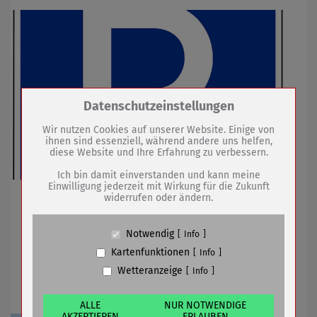
Zum Betrieb der Seite notwendige Cookies /
Datenschutzeinstellungen
Drittanbieter:
Wir nutzen Cookies auf unserer Website. Einige von
ihnen sind essenziell, während andere uns helfen,
diese Website und Ihre Erfahrung zu verbessern.
Name
PHP Session Cookie
Anbieter
Eigentümer dieser Website (Wenko-
Ich bin damit einverstanden und kann meine
Wenselaar GmbH & Co. KG)
Einwilligung jederzeit mit Wirkung für die Zukunft
Sömmerda auch gut mit Bus und Bahn erreichbar
widerrufen oder ändern.
Zweck
Absicherung Kontaktformular / SPAM
Schutz
Cookie Name
PHPSESSID, fe_typo_user
Notwendig
Info
Cookie Laufzeit
undefined
12.05.2023
mehr
Kartenfunktionen
Info
Wetteranzeige
Info
Name
Cookiespeicherung Entscheidungscookie
Einstellung der Trinkwasserversorgung
Anbieter
Eigentümer dieser Website (Wenko-
Wenselaar GmbH & Co. KG)
ALLE
NUR NOTWENDIGE
AKZEPTIEREN
ERLAUBEN