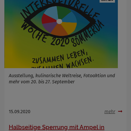
OpenStreetMaps gesetzt werden
Anbieter
Zweck
Marketing/Tracking
Cookie Name
_osm_totp_token
Cookie Laufzeit
Name
Cookies die bei der Verwendung von
OpenWeatherAPI gesetzt werden
Anbieter
Ausstellung, kulinarische Weltreise, Fotoaktion und
Zweck
mehr vom 20. bis 27. September
Cookie Name
Cookie Laufzeit
Infos schließen
15.09.2020
mehr
Halbseitige Sperrung mit Ampel in