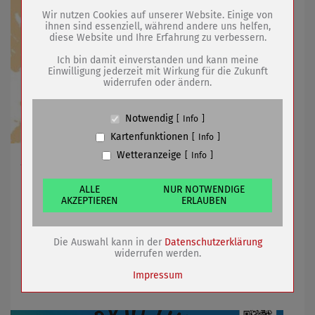
Drittanbieter:
Wir nutzen Cookies auf unserer Website. Einige von
ihnen sind essenziell, während andere uns helfen,
diese Website und Ihre Erfahrung zu verbessern.
Name
PHP Session Cookie
Anbieter
Eigentümer dieser Website (Wenko-
Ich bin damit einverstanden und kann meine
Wenselaar GmbH & Co. KG)
Einwilligung jederzeit mit Wirkung für die Zukunft
widerrufen oder ändern.
Zweck
Absicherung Kontaktformular / SPAM
Schutz
Cookie Name
PHPSESSID, fe_typo_user
Notwendig
Info
Cookie Laufzeit
undefined
Kartenfunktionen
Info
Wetteranzeige
Info
Anmeldeschluss für Jugendwettbewerb ist am 20.
Name
Cookiespeicherung Entscheidungscookie
September
Anbieter
Eigentümer dieser Website (Wenko-
Wenselaar GmbH & Co. KG)
ALLE
NUR NOTWENDIGE
AKZEPTIEREN
ERLAUBEN
Zweck
Speichert die Einstellungen der Besucher
bezüglich der Speicherung von Cookies.
16.09.2020
mehr
Cookie Name
dywc
Die Auswahl kann in der
Datenschutzerklärung
Cookie Laufzeit
1 Jahr
widerrufen werden.
Interkulturelle Woche mit breit
Impressum
gefächertem Angebot
Name
Cookies die bei der Verwendung von