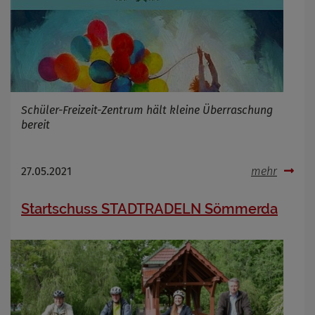
Name
Cookies die bei der Verwendung von
OpenWeatherAPI gesetzt werden
Anbieter
Zweck
Schüler-Freizeit-Zentrum hält kleine Überraschung
Cookie Name
bereit
Cookie Laufzeit
Infos schließen
27.05.2021
mehr
Startschuss STADTRADELN Sömmerda