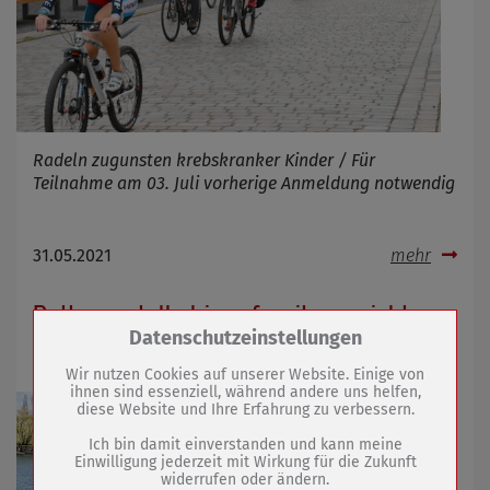
Radeln zugunsten krebskranker Kinder / Für
Teilnahme am 03. Juli vorherige Anmeldung notwendig
31.05.2021
mehr
Rettungsstelle bis auf weiteres nicht
Zum Betrieb der Seite notwendige Cookies /
Datenschutzeinstellungen
besetzt
Drittanbieter:
Wir nutzen Cookies auf unserer Website. Einige von
ihnen sind essenziell, während andere uns helfen,
diese Website und Ihre Erfahrung zu verbessern.
Name
PHP Session Cookie
Anbieter
Eigentümer dieser Website (Wenko-
Ich bin damit einverstanden und kann meine
Wenselaar GmbH & Co. KG)
Einwilligung jederzeit mit Wirkung für die Zukunft
widerrufen oder ändern.
Zweck
Absicherung Kontaktformular / SPAM