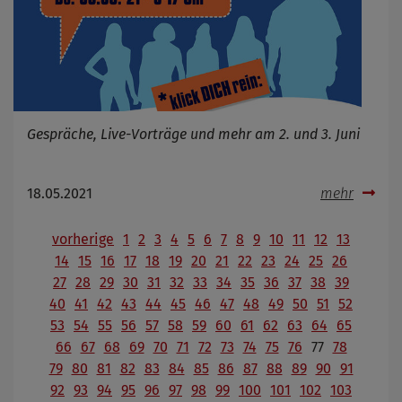
Gespräche, Live-Vorträge und mehr am 2. und 3. Juni
18.05.2021
mehr
vorherige
1
2
3
4
5
6
7
8
9
10
11
12
13
14
15
16
17
18
19
20
21
22
23
24
25
26
27
28
29
30
31
32
33
34
35
36
37
38
39
40
41
42
43
44
45
46
47
48
49
50
51
52
53
54
55
56
57
58
59
60
61
62
63
64
65
66
67
68
69
70
71
72
73
74
75
76
77
78
79
80
81
82
83
84
85
86
87
88
89
90
91
92
93
94
95
96
97
98
99
100
101
102
103