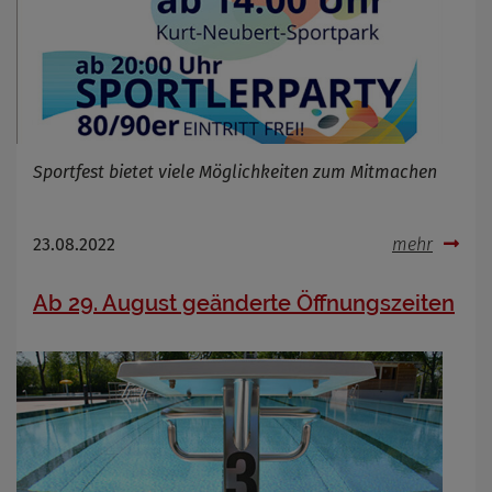
Name
Cookies die bei der Verwendung von
OpenWeatherAPI gesetzt werden
Anbieter
Zweck
Sportfest bietet viele Möglichkeiten zum Mitmachen
Cookie Name
Cookie Laufzeit
23.08.2022
mehr
Infos schließen
Ab 29. August geänderte Öffnungszeiten