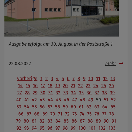
Ausgabe erfolgt am 30. August in der Poststraße 1
22.08.2022
mehr
vorherige
1
2
3
4
5
6
7
8
9
10
11
12
13
14
15
16
17
18
19
20
21
22
23
24
25
26
27
28
29
30
31
32
33
34
35
36
37
38
39
40
41
42
43
44
45
46
47
48
49
50
51
52
53
54
55
56
57
58
59
60
61
62
63
64
65
66
67
68
69
70
71
72
73
74
75
76
77
78
79
80
81
82
83
84
85
86
87
88
89
90
91
92
93
94
95
96
97
98
99
100
101
102
103