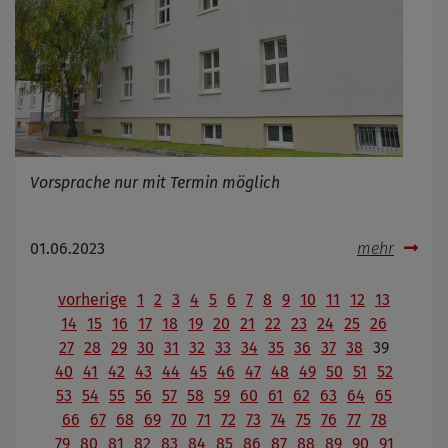
Vorsprache nur mit Termin möglich
01.06.2023
mehr
vorherige
1
2
3
4
5
6
7
8
9
10
11
12
13
14
15
16
17
18
19
20
21
22
23
24
25
26
27
28
29
30
31
32
33
34
35
36
37
38
39
40
41
42
43
44
45
46
47
48
49
50
51
52
53
54
55
56
57
58
59
60
61
62
63
64
65
66
67
68
69
70
71
72
73
74
75
76
77
78
79
80
81
82
83
84
85
86
87
88
89
90
91