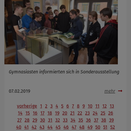
Gymnasiasten informierten sich in Sonderausstellung
07.02.2019
mehr
vorherige
1
2
3
4
5
6
7
8
9
10
11
12
13
14
15
16
17
18
19
20
21
22
23
24
25
26
27
28
29
30
31
32
33
34
35
36
37
38
39
40
41
42
43
44
45
46
47
48
49
50
51
52