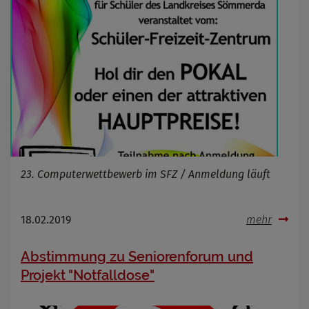
Cookie Name
_osm_totp_token
Cookie Laufzeit
Name
Cookies die bei der Verwendung von
OpenWeatherAPI gesetzt werden
Anbieter
Zweck
Cookie Name
Cookie Laufzeit
23. Computerwettbewerb im SFZ / Anmeldung läuft
Infos schließen
18.02.2019
mehr
Abstimmung zu Seniorenforum und
Projekt "Notfalldose"