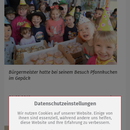
Bürgermeister hatte bei seinem Besuch Pfannkuchen
im Gepäck
04.03.2019
mehr
Zum Betrieb der Seite notwendige Cookies /
Datenschutzeinstellungen
Drittanbieter:
Narren eroberten das Rathaus
Wir nutzen Cookies auf unserer Website. Einige von
ihnen sind essenziell, während andere uns helfen,
diese Website und Ihre Erfahrung zu verbessern.
Name
PHP Session Cookie