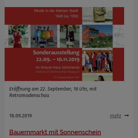
Anbieter
Zweck
Marketing/Tracking
Cookie Name
_osm_totp_token
Cookie Laufzeit
Name
Cookies die bei der Verwendung von
OpenWeatherAPI gesetzt werden
Anbieter
Zweck
Cookie Name
Eröffnung am 22. September, 16 Uhr, mit
Cookie Laufzeit
Retromodenschau
Infos schließen
18.09.2019
mehr
Bauernmarkt mit Sonnenschein