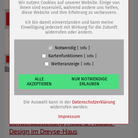
Wir nutzen Cookies auf unserer Website. Einige von
ihnen sind essenziell, während andere uns helfen,
diese Website und Ihre Erfahrung zu verbessern.
Name
PHP Session Cookie
Anbieter
Eigentümer dieser Website (Wenko-
Ich bin damit einverstanden und kann meine
Wenselaar GmbH & Co. KG)
Einwilligung jederzeit mit Wirkung für die Zukunft
widerrufen oder ändern.
Zweck
Absicherung Kontaktformular / SPAM
Schutz
Cookie Name
PHPSESSID, fe_typo_user
Notwendig
Info
Cookie Laufzeit
undefined
Kartenfunktionen
Info
Wetteranzeige
Info
Name
Cookiespeicherung Entscheidungscookie
Anbieter
Eigentümer dieser Website (Wenko-
Wenselaar GmbH & Co. KG)
ALLE
NUR NOTWENDIGE
Zufahrt von B 176 Richtung Rathaus im Bereich
AKZEPTIEREN
ERLAUBEN
Zweck
Speichert die Einstellungen der Besucher
Weißenseer Straße halbseitig gesperrt
bezüglich der Speicherung von Cookies.
Cookie Name
dywc
Die Auswahl kann in der
Datenschutzerklärung
Cookie Laufzeit
1 Jahr
19.09.2019
mehr
widerrufen werden.
Impressum
Sonderausstellung Mode & Produkt-
Design im Dreyse-Haus
Name
Cookies die bei der Verwendung von
OpenStreetMaps gesetzt werden