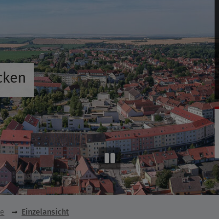
cken
se
Einzelansicht