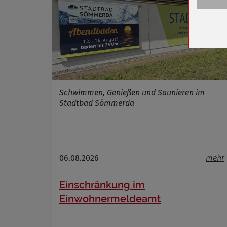
Anbieter
Zweck
Cookie 
Cookie La
Schwimmen, Genießen und Saunieren im
Name
Stadtbad Sömmerda
Anbieter
Zweck
Cookie 
Cookie La
06.08.2026
mehr
Einschränkung im
Name
Einwohnermeldeamt
Anbieter
Zweck
Cookie 