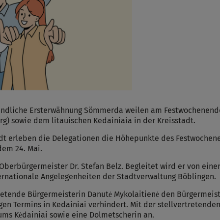
kundliche Ersterwähnung Sömmerda weilen am Festwochenende 
) sowie dem litauischen Kedainiaia in der Kreisstadt.
ldt erleben die Delegationen die Höhepunkte des Festwochen
dem 24. Mai.
 Oberbürgermeister Dr. Stefan Belz. Begleitet wird er von ein
ternationale Angelegenheiten der Stadtverwaltung Böblingen.
retende Bürgermeisterin Danutė Mykolaitienė den Bürgermeiste
igen Termins in Kedainiai verhindert. Mit der stellvertretende
ums Kėdainiai sowie eine Dolmetscherin an.