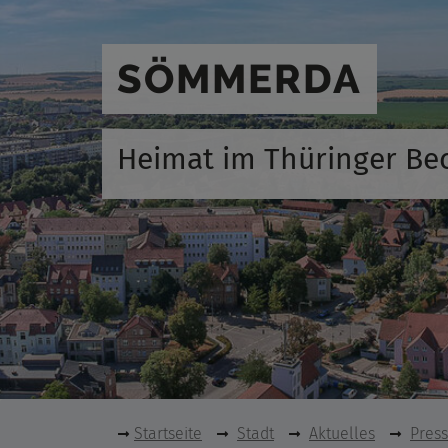
SÖMMERDA
Heimat im Thüringer Be
Startseite
Stadt
Aktuelles
Pres