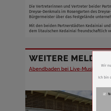
Die Vertreterinnen und Vertreter beider Par
Dreyse-Denkmals im Rosengarten des Dreyse-
Bürgermeister über das Festgelände unterne
Mit den beiden Partnerstädten Kedainiai und
dem litauischen Kedainiai freundschaftlich 
WEITERE MELDUN
Wir nu
Abendbaden bei Live-Musik
Name
Anbieter
Ich bin 
Zweck
Cookie 
N
Cookie La
Name