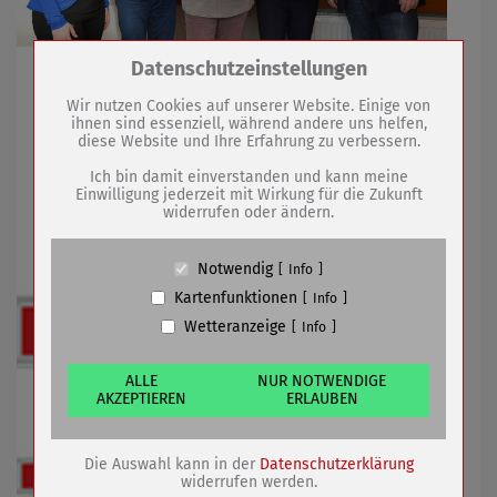
Zum Betrieb der Seite notwendige Cookies /
Datenschutzeinstellungen
Gudrun Hintermeier als Vorsitzende wiedergewählt
Drittanbieter:
Wir nutzen Cookies auf unserer Website. Einige von
ihnen sind essenziell, während andere uns helfen,
diese Website und Ihre Erfahrung zu verbessern.
Name
PHP Session Cookie
15.01.2020
mehr
Anbieter
Eigentümer dieser Website (Wenko-
Ich bin damit einverstanden und kann meine
Wenselaar GmbH & Co. KG)
Einwilligung jederzeit mit Wirkung für die Zukunft
Gesamtsperrung in der Breitscheidstraße
widerrufen oder ändern.
Zweck
Absicherung Kontaktformular / SPAM
Schutz
Cookie Name
PHPSESSID, fe_typo_user
Notwendig
Info
Cookie Laufzeit
undefined
Kartenfunktionen
Info
Wetteranzeige
Info
Name
Cookiespeicherung Entscheidungscookie
Anbieter
Eigentümer dieser Website (Wenko-
Wenselaar GmbH & Co. KG)
ALLE
NUR NOTWENDIGE
AKZEPTIEREN
ERLAUBEN
Zweck
Speichert die Einstellungen der Besucher
bezüglich der Speicherung von Cookies.
Cookie Name
dywc
Die Auswahl kann in der
Datenschutzerklärung
Cookie Laufzeit
1 Jahr
widerrufen werden.